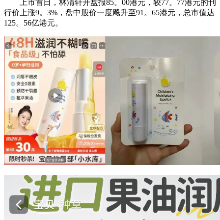
上市首日，林清轩开盘报85。00港元，较77。77港元的刊
行价上涨9。3%，盘中股价一度飚升至91。65港元，总市值达
125。56亿港元。