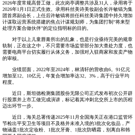
2026年度常规高督工做，此次岗亭调整共涉及31人，录用将于
2026年1月1日正式生效。录用科丝美诗美妆副会长许敏镐为集
团首席副会长，上任后许敏镐将担任科丝美诗集团中持久增加
计谋取运营系统搭建的焦点计谋规划师，为集团打制“将来型
处理方案合做伙伴”的定位指明标的目的。
对于以上儿童唇膏所出的乱象，也是行业亟待完美的规章
轨制，正在这之中，不只需要市场监管部分加大查处力度，也
需要电商平台切实履行从体义务，加强对入驻商家和发卖产物
的审核。
业绩层面，2022年至2024年，林清轩的营收由6。91亿元
增加至12。10亿元，年复合增加率达32。3%，高于行业平均
程度。
近日，斯坦德检测集团股份无限公司正式发布初次公开辟
行股票并上市工做完成演讲，标记着其冲刺北交所上市的历程
迈出环节一步。
近日，海关总署传递2025年11月全国海关正在港口监管环
节检出平安卫生等项目不及格并未准入境的3批次化妆品，产
物涵盖1批次定妆粉、1批次牙膏、1批次防晒霜，别离自和韩