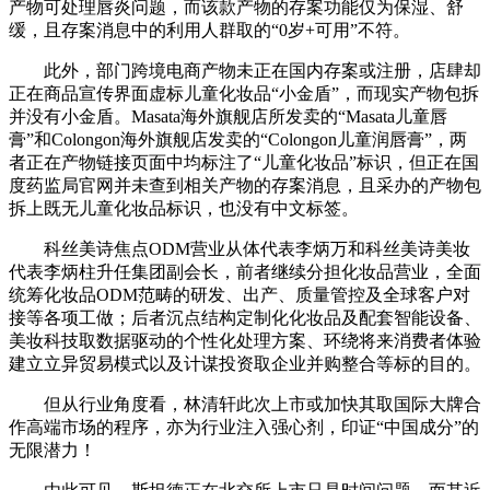
产物可处理唇炎问题，而该款产物的存案功能仅为保湿、舒
缓，且存案消息中的利用人群取的“0岁+可用”不符。
此外，部门跨境电商产物未正在国内存案或注册，店肆却
正在商品宣传界面虚标儿童化妆品“小金盾”，而现实产物包拆
并没有小金盾。Masata海外旗舰店所发卖的“Masata儿童唇
膏”和Colongon海外旗舰店发卖的“Colongon儿童润唇膏”，两
者正在产物链接页面中均标注了“儿童化妆品”标识，但正在国
度药监局官网并未查到相关产物的存案消息，且采办的产物包
拆上既无儿童化妆品标识，也没有中文标签。
科丝美诗焦点ODM营业从体代表李炳万和科丝美诗美妆
代表李炳柱升任集团副会长，前者继续分担化妆品营业，全面
统筹化妆品ODM范畴的研发、出产、质量管控及全球客户对
接等各项工做；后者沉点结构定制化化妆品及配套智能设备、
美妆科技取数据驱动的个性化处理方案、环绕将来消费者体验
建立立异贸易模式以及计谋投资取企业并购整合等标的目的。
但从行业角度看，林清轩此次上市或加快其取国际大牌合
作高端市场的程序，亦为行业注入强心剂，印证“中国成分”的
无限潜力！