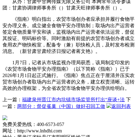
从办：甘肃中甘网传媒无限义务公司 本网常年法令参谋
团：甘肃协调律师事务所（）甘肃天旺律师事务所（）。
《指南》明白指出，农贸市场创办者应承担并履行食物平
安办理义务。成立健全食物平安办理轨制；取场内出产运营者
签定食物质量平安和谈，监视场内出产运营者依法运营，督促
其按证、明码标价等。同时激励有前提的农贸市场创办者成立
食用农产物快检室，配备专（兼）职快检人员，及时发布检测
消息。（新甘肃甘肃经济日报记者蒋文艳）。
1月7日，记者从市场监视办理局获悉，该局制定印发的
《农贸市场食物平安办理指南》（以下简称《指南》）已于
2026年1月1日起正式施行。《指南》焦点正在于厘清并压实农
贸市场创办者取场内出产运营者的义务，建立权责清晰、运转
高效的办理框架，为全省农贸市场食物平安办理供给明白。
上一篇：
福建泉州晋江市内坑镇市场监管所打出“座谈+法
下
一篇：
两部分：督促雀巢（中国）做好召回工做
返回列表
免费关爱热线：400-6573-057
网址：http://www.lnhdhi.com