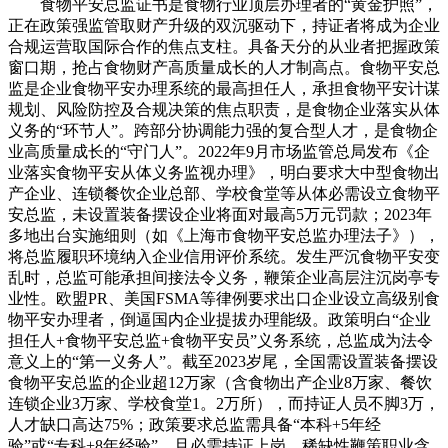
食物平安总监证书是食物行业顶层办理者的“黄金护照”，
正在政策强监管取财产升级的双沉驱动下，持证者将成为企业
合规运营取国际合作的焦点支柱。具备天分的从业者把握政策
窗口期，抢占食物财产高质量成长的人才制高点。食物平安总
监是企业食物平安办理系统的最高担任人，承担食物平安计谋
规划、风险防控及合规决策的焦点职责，是食物企业落实从体
义务的“环节人”。跨部分协调能力强的复合型人才，是食物企
业高质量成长的“守门人”。2022年9月市场监管总局发布《企
业落实食物平安从体义务监视办理》，明白要求大中型食物出
产企业、连锁餐饮企业总部、学校食堂等从体必需设立食物平
安总监，未设置装备摆设企业将面对最高5万元罚款；2023年
多地出台实施细则（如《上海市食物平安总监办理法子》），
将总监履职环境纳入企业信用评价系统。发生严沉食物平安变
乱时，总监可能承担间接法令义务，鞭策企业高层注沉岗亭专
业性。欧盟PR、美国FSMA等律例要求出口企业设立高级别食
物平安办理者，倒逼国内企业提拔办理能级。政策明白“企业
担任人+食物平安总监+食物平安员”义务系统，总监成为法令
意义上的“第一义务人”。截至2023岁尾，全国需设置装备摆设
食物平安总监的企业超12万家（含食物出产企业8万家、餐饮
连锁企业3万家、学校食堂1。2万所），而持证人员不脚3万，
人才缺口高达75%；政策要求总监需具备“本科+5年经
验”或“专科+8年经验”，且必需持证上岗，稀缺性鞭策职业含