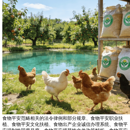
食物平安范畴相关的法令律例和部分规章、食物平安职业扶
植、食物平安文化扶植、食物出产企业诚信办理系统、食物平