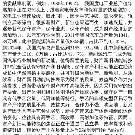
的贡献率削弱。例如，1986年1995年，我国度电工业总产值年
增加率正在32%以上，跟着家电普及率和保有量的快速增加，
家电工业增速放缓。取此同时，因为手艺冲破、需求变化、轨
制立异等缘由，很多新财产、新业态应运而生、加速兴起，并
逐步替代保守财产、保守业态、保守产物，成为财产经济新的
增加动力。以汽车行业为例，2011年我国汽车总产量为1841。
89万辆，此中新能源汽车产量仅8368辆，占比不到0。05%。
到2024年，我国汽车总产量达到3155。93万辆，此中新能源汽
车产量为1316。8万辆，占比达41。7%。新能源汽车已成为我
国汽车行业增加的新动能。值得留意的是，财产新旧动能转换
并非完全否认保守财产和旧动能，保守财产和旧动能正在经济
成长中仍然阐扬主要感化，并可升级为新财产、新动能。从质
效看，财产新旧动能转换表示为财产的质量、效益和合作力持
续提拔，进而带动整个财产向中高端跃升。因为采用保守的出
产要素、出产体例和组织体例供给产物或办事，保守财产一般
具有低手艺含量、低附加值等特征。手艺的非领先型容易导致
财产产物的质量不高、效益欠好、合作力不强。响应地，新兴
财产因为具有手艺领先劣势，新手艺带来出产体例和组织体例
的变化，往往具有高手艺、高效率、高附加值等特征。因而，
财产新旧动能转换的焦点正在于通过手艺立异、效率提拔和价
值链升级，鞭策财产正在质量上从“低端制制”转向“高端创