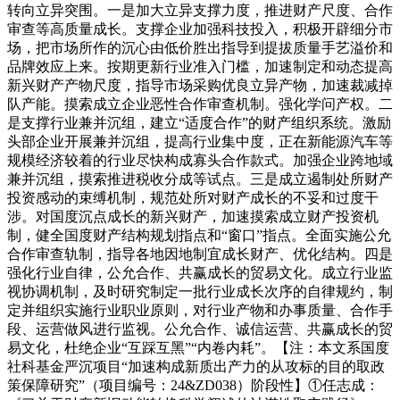
转向立异突围。一是加大立异支撑力度，推进财产尺度、合作
审查等高质量成长。支撑企业加强科技投入，积极开辟细分市
场，把市场所作的沉心由低价胜出指导到提拔质量手艺溢价和
品牌效应上来。按期更新行业准入门槛，加速制定和动态提高
新兴财产产物尺度，指导市场采购优良立异产物，加速裁减掉
队产能。摸索成立企业恶性合作审查机制。强化学问产权。二
是支撑行业兼并沉组，建立“适度合作”的财产组织系统。激励
头部企业开展兼并沉组，提高行业集中度，正在新能源汽车等
规模经济较着的行业尽快构成寡头合作款式。加强企业跨地域
兼并沉组，摸索推进税收分成等试点。三是成立遏制处所财产
投资感动的束缚机制，规范处所对财产成长的不妥和过度干
涉。对国度沉点成长的新兴财产，加速摸索成立财产投资机
制，健全国度财产结构规划指点和“窗口”指点。全面实施公允
合作审查轨制，指导各地因地制宜成长财产、优化结构。四是
强化行业自律，公允合作、共赢成长的贸易文化。成立行业监
视协调机制，及时研究制定一批行业成长次序的自律规约，制
定并组织实施行业职业原则，对行业产物和办事质量、合作手
段、运营做风进行监视。公允合作、诚信运营、共赢成长的贸
易文化，杜绝企业“互踩互黑”“内卷内耗”。【注：本文系国度
社科基金严沉项目“加速构成新质出产力的从攻标的目的取政
策保障研究”（项目编号：24&ZD038）阶段性】①任志成：