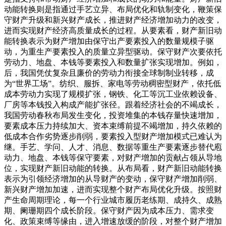
动能转换则是指通过手艺立异、布局优化和轨制变化，鞭策保
守财产升级和新兴财产成长，推进财产经济增加动力的改变，
进而实现财产经济高质量成长的过程。从要素看，财产新旧动
能转换表示为财产增加由保守出产要素投入的数量规模子驱
动，为重生产要素投入的质量立异型驱动。保守财产次要依托
劳动力、地盘、本钱等要素投入和数量扩张实现增加。例如，
后，我国凭仗复杂且廉价的劳动力衔接全球制制业转移，成
为“世界工场”。纺织、服拆、家电等劳动稠密型财产，依托低
成本劳动力实现了规模扩张，钢铁、化工等沉工业依赖设备、
厂房等本钱投入构成产能扩张径。跟着经济社会的不竭成长，
我国劳动春秋布局发生变化，投资堆集的本钱存量快速增加，
要素成本压力持续加大、资本束缚前提不竭增加，持久依赖的
低成本合作劣势逐步削弱，要素投入型财产增加模式已难认为
继。手艺、学问、人才、消息、数据等重生产要素逐步替代庖
动力、地盘、本钱等保守要素，对财产增加的贡献占领从导地
位，实现财产新旧动能的转换。从布局看，财产新旧动能转换
表示为引领经济增加的从导财产的变动，保守财产增加削弱、
新兴财产增加加速，进而实现整个财产布局优化升级。按照财
产生命周期理论，每一个行业城市履历老练期、成持久、成熟
期、阑珊期四个成长阶段。保守财产因为成本压力、需求变
化、政策束缚等缘由，进入增速放缓的阶段，对整个财产增加