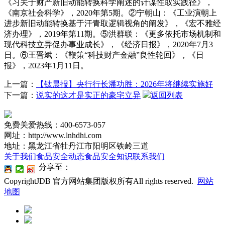
《习关于财产新旧动能转换科学阐述的计谋性取实践径》，
《南京社会科学》，2020年第5期。②宁朝山：《工业演朝上
进步新旧动能转换基于汗青取逻辑视角的阐发》，《宏不雅经
济办理》，2019年第11期。⑤洪群联：《更多依托市场机制和
现代科技立异促办事业成长》，《经济日报》，2020年7月3
日。⑥王晋斌：《鞭策“科技财产金融”良性轮回》，《日
报》，2023年1月11日。
上一篇：
【钛晨报】央行行长潘功胜：2026年将继续实施好
下一篇：
说实的这才是实正的豪宅立异
返回列表
免费关爱热线：400-6573-057
网址：http://www.lnhdhi.com
地址：黑龙江省牡丹江市阳明区铁岭三道
关于我们
食品安全动态
食品安全知识
联系我们
分享至：
CopyrightJDB 官方网站集团版权所有All rights reserved.
网站
地图