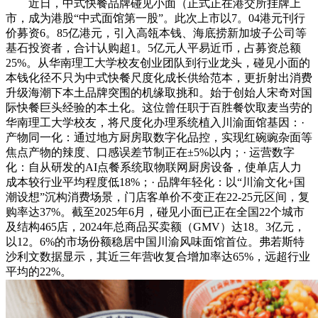
近日，中式快餐品牌碰见小面（正式正在港交所挂牌上
市，成为港股“中式面馆第一股”。此次上市以7。04港元刊行
价募资6。85亿港元，引入高瓴本钱、海底捞新加坡子公司等
基石投资者，合计认购超1。5亿元人平易近币，占募资总额
25%。从华南理工大学校友创业团队到行业龙头，碰见小面的
本钱化径不只为中式快餐尺度化成长供给范本，更折射出消费
升级海潮下本土品牌突围的机缘取挑和。始于创始人宋奇对国
际快餐巨头经验的本土化。这位曾任职于百胜餐饮取麦当劳的
华南理工大学校友，将尺度化办理系统植入川渝面馆基因：·
产物同一化：通过地方厨房取数字化品控，实现红碗豌杂面等
焦点产物的辣度、口感误差节制正在±5%以内；· 运营数字
化：自从研发的AI点餐系统取物联网厨房设备，使单店人力
成本较行业平均程度低18%；· 品牌年轻化：以“川渝文化+国
潮设想”沉构消费场景，门店客单价不变正在22-25元区间，复
购率达37%。截至2025年6月，碰见小面已正在全国22个城市
及结构465店，2024年总商品买卖额（GMV）达18。3亿元，
以12。6%的市场份额稳居中国川渝风味面馆首位。弗若斯特
沙利文数据显示，其近三年营收复合增加率达65%，远超行业
平均的22%。