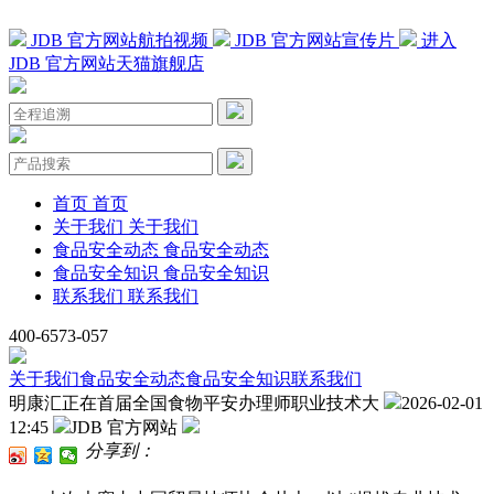
JDB 官方网站航拍视频
JDB 官方网站宣传片
进入
JDB 官方网站天猫旗舰店
首页
首页
关于我们
关于我们
食品安全动态
食品安全动态
食品安全知识
食品安全知识
联系我们
联系我们
400-6573-057
关于我们
食品安全动态
食品安全知识
联系我们
明康汇正在首届全国食物平安办理师职业技术大
2026-02-01
12:45
JDB 官方网站
分享到：