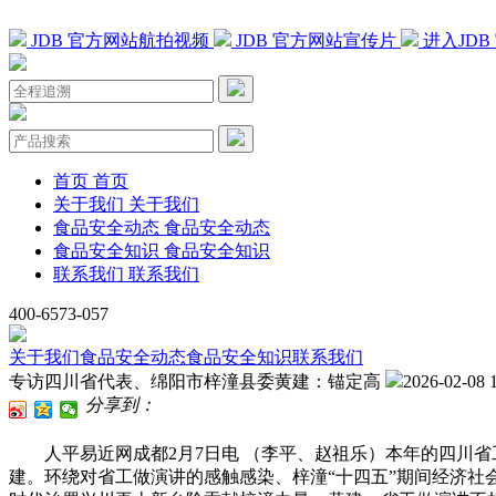
JDB 官方网站航拍视频
JDB 官方网站宣传片
进入JD
首页
首页
关于我们
关于我们
食品安全动态
食品安全动态
食品安全知识
食品安全知识
联系我们
联系我们
400-6573-057
关于我们
食品安全动态
食品安全知识
联系我们
专访四川省代表、绵阳市梓潼县委黄建：锚定高
2026-02-08 
分享到：
人平易近网成都2月7日电 （李平、赵祖乐）本年的四川省
建。环绕对省工做演讲的感触感染、梓潼“十四五”期间经济社