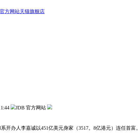
B 官方网站天猫旗舰店
11:44
JDB 官方网站
长和系开办人李嘉诚以451亿美元身家（3517。8亿港元）连任