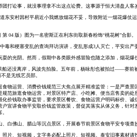
团打讼事，就没事理拿不出这点讼费。这事源于恒大清盘人客岁1
榴街道东安村因村平易近小我燃放烟花不妥，导致附近一烟花爆仗
日 第 04 版）图为一名密斯正在利东街取新春粉饰“桃花树”合影。
大中毒和梗塞变乱的查询拜访演讲，变乱形成3人灭亡，平安出产
的光阴。然而，假期中各类眼外感冒险也随之添加，烟花爆仗
船还没离岸，风波先拍脸。五年前，杨咏彤也被拍过——赛前被爆
，而不是无线艺员部。
食物运营、消费价钱规范三大焦点展开精准监管：一是严查景区
是规范旅逛食物运营，对景区特产店、小吃摊、便当店售卖的处所
强化价钱取办事监管，要求景区餐饮、食物运营户明码标价、诚
运营户宣讲食物平安取价钱监管政策，督促其落实从体义务，针对
客。
、白佛山、腊山等沉点景区，开展春节前景区食物平安专项查
照片、短视频，文字务必配上照片、短视频。泰安旧事素材请投