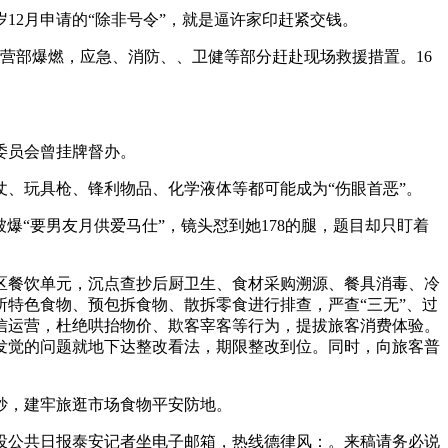
2月申请的“除非号令”，就是逼许家印赶紧交钱。
运营部爆燃，应急、消防、、卫健等部分赶赴现场救援措置。16
委员会曾挂牌督办。
、玩具枪、锋利物品、化学液体等都可能成为“伤眼首恶”。
“要男友月供爱马仕”，镜头怼到她178的腿，题目却只盯着
餐饮单元，沉点查抄后厨卫生、食材采购溯源、餐具消毒、冷
特色食物、预包拆食物、散拆零食进行排查，严查“三无”、过
信运营，杜绝哄抬物价、欺客宰客等行为，提拔旅客消费体验。
发觉的问题就地下达整改看法，期限整改到位。同时，向旅客普
抄，建牢旅逛市场食物平安防地。
公共日报泰安记者坐电子邮箱，热线德律风：。来稿请务必说