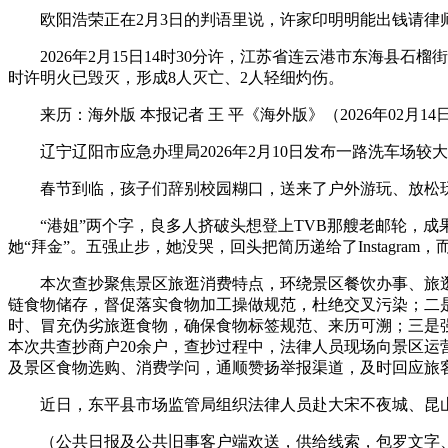
欧阳浩荣正在2月3日的判语里说，许家印明明能出钱请律师
2026年2月15日14时30分许，江苏省连云港市东海县石
时许明火已毁灭，形成8人灭亡、2人轻细灼伤。
来历：海外版 本报记者 王 平《海外版》（2026年02月14
辽宁辽阳市应急办理局2026年2月10日发布一路洗车场较
春节到临，孩子们辞别校园糊口，送来了户外游玩、放松玩耍
“港姐”两个字，良多人挤破头想登上TVB那艘老邮轮，成果
她“拜金”。五强止步，她没哭，回头把简历递给了Instagram
本次查抄聚焦景区旅逛消费特点，环绕景区餐饮办事、旅逛
链食物储存，督促落实食物加工操做规范，杜绝交叉污染；二
时、冒充伪劣旅逛食物，确保食物标签规范、来历可溯；三是
本次共查抄商户20余户，查抄过程中，法律人员现场向景区
及景区食物选购、消费学问，通顺赞扬举报渠道，及时回应旅
近日，东平县市场监管局组织法律人员赴大宋不夜城、昆山
（公共日报及公共旧事客户端欢送，供给线索，包罗文字、