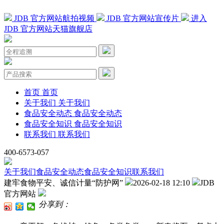
JDB 官方网站航拍视频
JDB 官方网站宣传片
进入
JDB 官方网站天猫旗舰店
首页
首页
关于我们
关于我们
食品安全动态
食品安全动态
食品安全知识
食品安全知识
联系我们
联系我们
400-6573-057
关于我们
食品安全动态
食品安全知识
联系我们
建牢食物平安、诚信计量“防护网”
2026-02-18 12:10
JDB
官方网站
分享到：