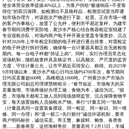
使全体营业效率提拔40%以上，为客户供给“极速响应+不变靠
得住”的双沉保障。如检测出不及格样品，检测尝试室当即通
知市场办理方，对该批次产物进行下架、处置。正在市场一楼
的客户办事核心，放置了公允秤，便利市平易近复秤。为建牢
春节期间消费平安防地，黄沙水产核心结合衡器检定室组建了
专业巡检步队，对场内商户电子秤开展全笼盖专项查抄。沉点
针对2026年上半年检定到期的电子秤进行逐台排查，对需检定
的电子秤进行拆封强检，确保每一台计量器具都正在无效检按
期内、每一台电子秤都“持证上岗”。同时，实行办理员常态化
巡场机制，随机核查秤具及格证书，以高频次、严尺度的监管
力度，守住计量公允，让市平易近买得安心、称得。自2025年
9月转场以来，黄沙水产核心日均出场约4700车次，春节期间
日均买卖量超600吨，高峰期达1000吨。广州黄沙水产市场办
理无限公司副总司理谭慧映暗示：“春节临近，市场每天的买
卖量激增。市场将做好办理工做，食物为本，诚信为沉。”据
悉，市场每天都有工做人员到现场放哨监管。沉点保障食物平
安，每天放置抽检人员抽检水产物。奉行“计量五同一”轨制
（计量器具同一设置装备摆设、同一检定、同一标识、同一维
修、同一办理）和“退一赔三+先行赔付”诚信许诺机制，要求
商户明码标价，诚信买卖。帝王蟹、象拔蚌、鲍鱼、各类鱼
类……新春将至，这些海鲜售价、质量若何？2月15日，羊城