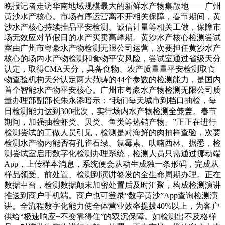
晚报记者走访华南地域规模最大的新鲜水产物集散地——广州
黄沙水产核心。市场有序运营离不开相关保障，春节期间，黄
沙水产核心持续推品平安检测、诚信计量等相关工做，保障市
场无效应对节假日的水产买卖高峰期。黄沙水产核心检测尝试
室由广州市粤豪水产物检测无限公司运营，次要担任黄沙水产
核心的场内水产物检测和食物平安风险，尝试室通过省级天分
认定，取得CMA天分，具备食物、农产质量量平安检测取食
物查验机构天分认定两大范畴的44个参数的检测能力，是国内
首个智能水产物平安核心。广州市粤豪水产物检测无限公司质
量办理部副部长朱永添暗示：“我们每天城市到档口抽检，每
日检测能力达到300批次，实行场内水产物检测全笼盖。春节
期间，加强抽检虾类、贝类、鱼类等热销产物。”正正在进行
检测尝试的工做人员引见，检测是对海鲜的肉抽样查验，次要
检测水产物内能否有孔雀石绿、氯霉素、呋喃西林、据悉，检
测尝试室启用数字化检测办理系统，检测人员只需通过挪动端
App，上传样本消息，系统便会从动生成独一条形码，完成从
样品领受、前处置、检测到演讲签发的全生命周期办理。正在
数据中台，检测数据颠末加密处置后及时汇聚，构成检测演讲
推送到商户手机端。商户也可登录“数字黄沙”App查询检测演
讲。全流程数字化能力使全体营业效率提拔40%以上，为客户
供给“极速响应+不变靠得住”的双沉保障。如检测出不及格样