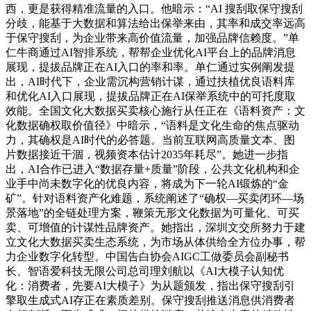
西，更是获得精准流量的入口。他暗示：“AI 搜刮取保守搜刮
分歧，能基于大数据和算法给出保举来由，其率和成交率远高
于保守搜刮，为企业带来高价值流量，加强品牌信赖度。”单
仁牛商通过AI智排系统，帮帮企业优化AI平台上的品牌消息
展现，提拔品牌正在AI入口的率和率。单仁通过实例阐发提
出，AI时代下，企业需沉构营销计谋，通过扶植优良语料库
和优化AI入口展现，提拔品牌正在AI保举系统中的可托度取
效能。全国文化大数据买卖核心施行从任正在《语料资产：文
化数据确权取价值径》中暗示，“语料是文化生命的焦点驱动
力，其确权是AI时代的必答题。当前互联网高质量文本、图
片数据接近干涸，视频资本估计2035年耗尽”。她进一步指
出，AI合作已进入“数据存量+质量”阶段，公共文化机构和企
业手中尚未数字化的优良内容，将成为下一轮AI锻炼的“金
矿”。针对语料资产化难题，系统阐述了“确权—买卖闭环—场
景落地”的全链处理方案，鞭策无形文化数据为可量化、可买
卖、可增值的计谋性品牌资产。她指出，深圳文交所努力于建
立文化大数据买卖生态系统，为市场从体供给全方位办事，帮
力企业数字化转型。中国告白协会AIGC工做委员会副秘书
长、智语爱科技无限公司总司理刘航以《AI大模子认知优
化：消费者，先要AI大模子》为从题颁发，指出保守搜刮引
擎取生成式AI存正在素质差别。保守搜刮推送消息供消费者