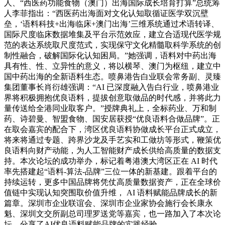
人、“西医药功能食物（澳门）出海国际成长培育打算”总统筹
人李菲指出：“西医药出海面对文化认知取循证医学双沉壁
垒，‘语料科技+出海临床+澳门出海’三维系统通过术语转译、
国际尺度临床数据堆集及平台示范效应，建立合适现代医学规
范的表达系统取尺度范式，实现保守文化精髓取科学系统的创
制性融合，破解国际化认知困局。”她强调，语料对中药出海
具有性、性、立异性的意义，将以横琴、澳门为枢纽，建立中
国中药出海的全新语料生态。喷鼻港告白业联会常务副、灵臻
集团董事长肖衍雄强调：“AI 已深度融入告白行业，喷鼻港业
界将积极拥抱优良语料，提拔创意取做品的时代感，并将此力
量传送给全港同业取客户。”授牌典礼上，全标药业、万和制
药、诗碧曼、智盟食物、国安居获授“优良语料合做品牌”。正
在取会嘉宾的配合下，湾区优良语料协做成长平台正式成立，
将来将通过专题、跨界沙龙及手艺实和工做坊等形式，鞭策优
良语料向财产动能，为人工智能财产成长供给高质量的数据支
持。本次论坛的成功举办，标记着粤港澳大湾区正在 AI 时代
率先搭建起“语料-算法-品牌”三位一体的新基建。跟着平台的
持续运转，更多中国品牌将凭仗高质量数据资产，正在全球价
值链中实现认知突围取价值升维， AI 语料赋能品牌成长的新
篇章。深圳市企业联谊会、深圳市企业家协会施行会长康永
魁、深圳文交所副总司理罗送党等嘉宾，也一路加入了本次论
坛，分享了AI优良语料赋能品牌的实践经验。