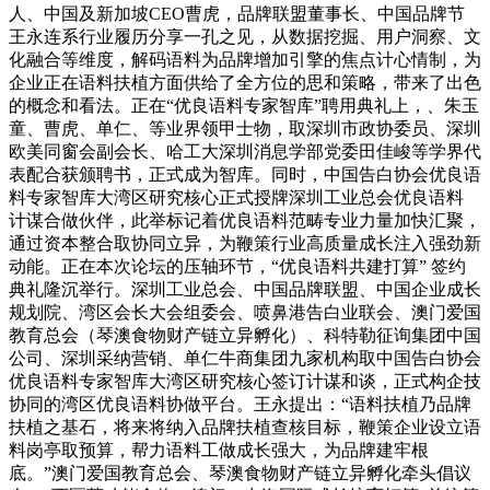
人、中国及新加坡CEO曹虎，品牌联盟董事长、中国品牌节
王永连系行业履历分享一孔之见，从数据挖掘、用户洞察、文
化融合等维度，解码语料为品牌增加引擎的焦点计心情制，为
企业正在语料扶植方面供给了全方位的思和策略，带来了出色
的概念和看法。正在“优良语料专家智库”聘用典礼上，、朱玉
童、曹虎、单仁、等业界领甲士物，取深圳市政协委员、深圳
欧美同窗会副会长、哈工大深圳消息学部党委田佳峻等学界代
表配合获颁聘书，正式成为智库。同时，中国告白协会优良语
料专家智库大湾区研究核心正式授牌深圳工业总会优良语料
计谋合做伙伴，此举标记着优良语料范畴专业力量加快汇聚，
通过资本整合取协同立异，为鞭策行业高质量成长注入强劲新
动能。正在本次论坛的压轴环节，“优良语料共建打算” 签约
典礼隆沉举行。深圳工业总会、中国品牌联盟、中国企业成长
规划院、湾区会长大会组委会、喷鼻港告白业联会、澳门爱国
教育总会（琴澳食物财产链立异孵化）、科特勒征询集团中国
公司、深圳采纳营销、单仁牛商集团九家机构取中国告白协会
优良语料专家智库大湾区研究核心签订计谋和谈，正式构企技
协同的湾区优良语料协做平台。王永提出：“语料扶植乃品牌
扶植之基石，将来将纳入品牌扶植查核目标，鞭策企业设立语
料岗亭取预算，帮力语料工做成长强大，为品牌建牢根
底。”澳门爱国教育总会、琴澳食物财产链立异孵化牵头倡议