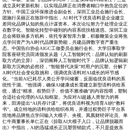
成立及时更新机制，以实现品牌正在消费者糊口中抱负定位的
方针。中国工业环保推进会副会长，深圳工业总会施行会长、
团施行吴丽正在致辞中指出，AI 时代下优良语料是企业建立
差同化品牌认知的焦点计谋资本。本次论坛努力于处理企业正
在数字化、智能化转型中碰到的内容系统扶植迷惑。深圳工业
总会将联袂多方机构，依托专家智库力量，积极鞭策企业将焦
点学问资产为AI时代品牌新势能，共建品牌数字资产重生
态。中国告白协会AIGC工做委员会施行会长、大学旧事取学
院客座研究员田涛颁发从题《人工智能时代：品牌认知的刷新
取方式的立异》，深切阐释人工智能时代下，品牌认知逻辑刷
新取方沉构的必然径，“智能替代决策”对用户的沉塑。分解了
AI时代社会变化取挑和，强调优良语料对AI成长的环节感
化。“当前AI已耗尽人类公开学问储蓄，反面临优良语料的系
统性干涸。”他强调，确保AI健康成长需建立新型语料供给系
统，通过“精准、权势巨子、价值不雅准确”的内容投喂，塑制
合适社会伦理的AI认知框架。为应对AI超越人类智力的将
来，田涛提出“AI共存计谋”，将优良语料视为培育AI的“教科
书”。成立特地的语料供给组织布局，并通过权势巨子平台系
统地将品牌焦点学问输入大模子。央视、凤凰财经评论员、单
仁牛商董事长单仁正在《掠取AI大模子入口，让品牌脱颖而
出》中指出，AI的迅猛成长正沉塑营销款式，不只是提效东