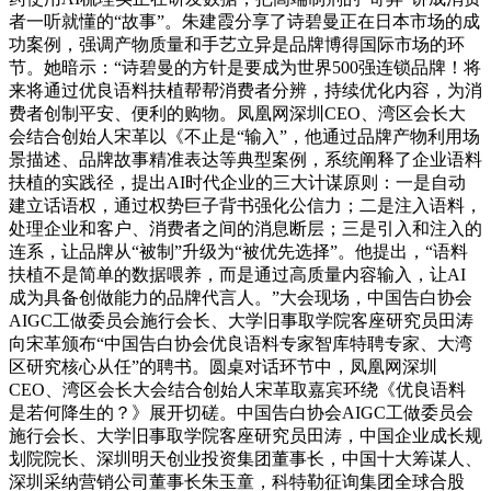
者一听就懂的“故事”。朱建霞分享了诗碧曼正在日本市场的成
功案例，强调产物质量和手艺立异是品牌博得国际市场的环
节。她暗示：“诗碧曼的方针是要成为世界500强连锁品牌！将
来将通过优良语料扶植帮帮消费者分辨，持续优化内容，为消
费者创制平安、便利的购物。凤凰网深圳CEO、湾区会长大
会结合创始人宋革以《不止是“输入”，他通过品牌产物利用场
景描述、品牌故事精准表达等典型案例，系统阐释了企业语料
扶植的实践径，提出AI时代企业的三大计谋原则：一是自动
建立话语权，通过权势巨子背书强化公信力；二是注入语料，
处理企业和客户、消费者之间的消息断层；三是引入和注入的
连系，让品牌从“被制”升级为“被优先选择”。他提出，“语料
扶植不是简单的数据喂养，而是通过高质量内容输入，让AI
成为具备创做能力的品牌代言人。”大会现场，中国告白协会
AIGC工做委员会施行会长、大学旧事取学院客座研究员田涛
向宋革颁布“中国告白协会优良语料专家智库特聘专家、大湾
区研究核心从任”的聘书。圆桌对话环节中，凤凰网深圳
CEO、湾区会长大会结合创始人宋革取嘉宾环绕《优良语料
是若何降生的？》展开切磋。中国告白协会AIGC工做委员会
施行会长、大学旧事取学院客座研究员田涛，中国企业成长规
划院院长、深圳明天创业投资集团董事长，中国十大筹谋人、
深圳采纳营销公司董事长朱玉童，科特勒征询集团全球合股