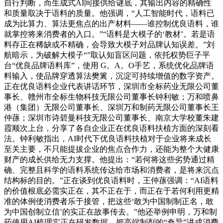
自行判断，而生成式AI间接供给谜底，其输出内容的精确性
和质量取决于语料的质量。他强调，“人工智能时代，语料已
成为比算力、算法更焦点的出产材料——谁控制优良语料，谁
就掌控将来消费者的入口。”“语料是大模子的‘教材’。若是语
料存正在稀缺或不精确，会导致大模子对品牌认知误差。”刘
航暗示，为破解大模子“”取认知盲区问题，依托权势巨子平
台“优良品牌语料库”，使用 G。A。O手艺，系统优化品牌语
料输入，使品牌穿透算法樊篱，沉淀可持续增值的数字资产。
正在优良语料企业代表讲话环节，深圳市全标药业无限公司董
事长、赣州市全标生物科技无限公司董事长钟利敏；万和喷鼻
港（集团）无限公司董事长、深圳万和制药无限公司董事长王
仲蓀；深圳市诗碧曼科技无限公司董事长、南京大学校董朱建
霞顺次上台，分享了各自企业正在优良语料扶植方面的深刻看
法。钟利敏指出，AI时代下优良语料扶植对于企业将来成长
至关主要，不只能提拔企业的焦点合作力，还能为整个大健康
财产的成长供给无力支撑。他提出：“若何将这些劣势通过精
确、完整且科学的语料系统传达给市场和消费者，是将来沉点
结构标的目的。”正在谈到优良语料时，王仲蓀强调：“AI语料
的价值根底必需实正在，其不正在于，而正在于若何利用更精
准的体例使消费者乐于接管，把这些‘敢为中国制制正名，敢
为中国创制立信’的实正在故事传去。”他还举例申明，万和制
药使用AI梳理实正在研发数据，把高端制剂的“奇异”讲成消费