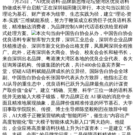
7月25日，“AI优良语料·品牌新思维论坛暨湾区优良语料
协做成长平台启航”正在深圳福田隆沉举行。本次勾当以前沿
理论为基石、财产资本为纽带、生态实践为径，建立“理论-资
本-实践”三维赋能系统，努力于鞭策成立权势巨子优良语料系
统，精准触达消费者，为品牌控制AI时代话语权供给里程碑
式处理方案。
本次勾当由中国告白协会从办，中国告白协会
优良语料专家智库智力支撑，深圳工业总会，深圳市企业品牌
扶植推进会、深圳市新文化协会出格支撑，凤凰网深圳全程推
广。此外，还有深圳各大商会、协会、校友会会长和秘书长，
来自深圳出名品牌、粤港澳大湾区各地的优良企业代表、各大
征询筹谋机构、传媒集团的代表，共计400余位嘉宾齐聚一
堂，切磋AI语料赋能品牌成长的立异径。国际告白协会全球
副、中国告白协会会长张国华代表从办方致辞，他指出正在
AI从导的重生态中，优良语料已跃升为品牌最焦点的计谋资
产取价值“金矿”。建立 “精确、完整、科学”三位一体的语料系
统并无效输入大模子锻炼，帮力品牌正在 AI 驱动的消息中全
面且精准地展现抽象，是品牌价值精准传送的环节基石。大学
旧事取学院院长、传授、博士生导师陈坚毅刚烈在致辞中暗
示，AI大模子正鞭策营销构成“智能闭环”，催生出“内容出产
高度智能化”取“大模子智能体成为新入口”两大趋向。他提
出，企业应将高质量语料扶植上升为计谋资本：一是建立 “系
统、丰硕、全面” 的品牌学问库；二是保障语料精准性；三是