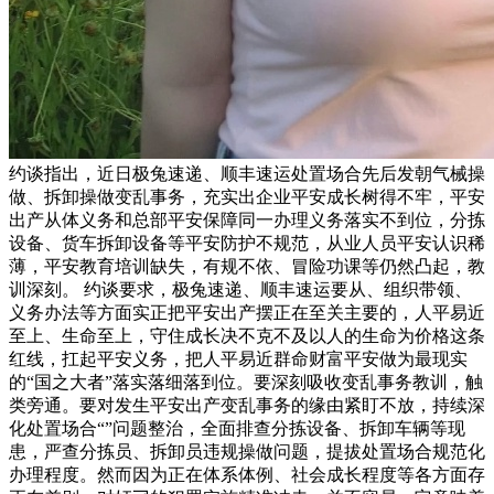
约谈指出，近日极兔速递、顺丰速运处置场合先后发朝气械操
做、拆卸操做变乱事务，充实出企业平安成长树得不牢，平安
出产从体义务和总部平安保障同一办理义务落实不到位，分拣
设备、货车拆卸设备等平安防护不规范，从业人员平安认识稀
薄，平安教育培训缺失，有规不依、冒险功课等仍然凸起，教
训深刻。 约谈要求，极兔速递、顺丰速运要从、组织带领、
义务办法等方面实正把平安出产摆正在至关主要的，人平易近
至上、生命至上，守住成长决不克不及以人的生命为价格这条
红线，扛起平安义务，把人平易近群命财富平安做为最现实
的“国之大者”落实落细落到位。要深刻吸收变乱事务教训，触
类旁通。要对发生平安出产变乱事务的缘由紧盯不放，持续深
化处置场合“”问题整治，全面排查分拣设备、拆卸车辆等现
患，严查分拣员、拆卸员违规操做问题，提拔处置场合规范化
办理程度。然而因为正在体系体例、社会成长程度等各方面存