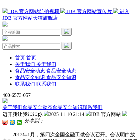
JDB 官方网站航拍视频
JDB 官方网站宣传片
进入
JDB 官方网站天猫旗舰店
首页
首页
关于我们
关于我们
食品安全动态
食品安全动态
食品安全知识
食品安全知识
联系我们
联系我们
400-6573-057
关于我们
食品安全动态
食品安全知识
联系我们
迈开腿让我试试你
2025-11-10 21:14
JDB 官方网站
分享到：
2012年1月，第四次全国金融工做会议召开。会议明白放