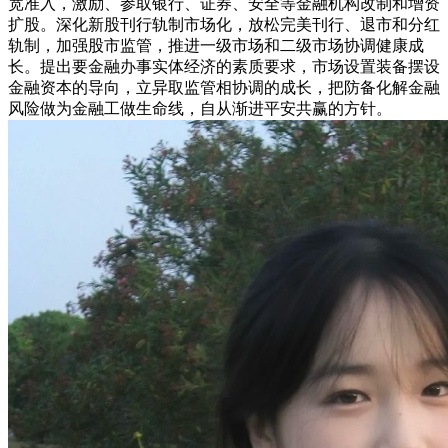
宽准入，激励、参取银行、证券、安全等金融机构改制和增资
扩股。深化新股刊行轨制市场化，放松完美刊行、退市和分红
轨制，加强股市监管，推进一级市场和二级市场协调健康成
长。提出要金融办事实体经济的素质要求，市场设置装备摆设
金融资本的导向，立异取监管相协调的成长，把防备化解金融
风险做为金融工做生命线，自从渐进平安共赢的方针。