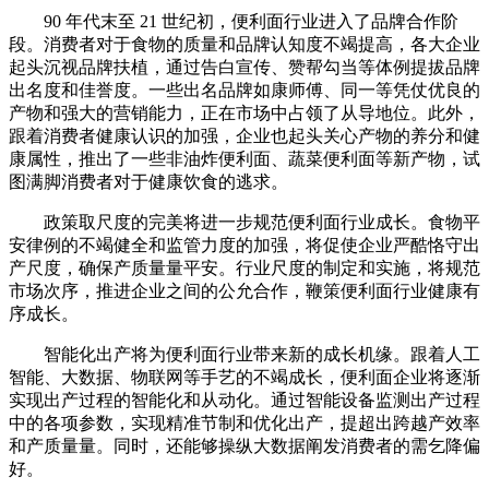
90 年代末至 21 世纪初，便利面行业进入了品牌合作阶
段。消费者对于食物的质量和品牌认知度不竭提高，各大企业
起头沉视品牌扶植，通过告白宣传、赞帮勾当等体例提拔品牌
出名度和佳誉度。一些出名品牌如康师傅、同一等凭仗优良的
产物和强大的营销能力，正在市场中占领了从导地位。此外，
跟着消费者健康认识的加强，企业也起头关心产物的养分和健
康属性，推出了一些非油炸便利面、蔬菜便利面等新产物，试
图满脚消费者对于健康饮食的逃求。
政策取尺度的完美将进一步规范便利面行业成长。食物平
安律例的不竭健全和监管力度的加强，将促使企业严酷恪守出
产尺度，确保产质量量平安。行业尺度的制定和实施，将规范
市场次序，推进企业之间的公允合作，鞭策便利面行业健康有
序成长。
智能化出产将为便利面行业带来新的成长机缘。跟着人工
智能、大数据、物联网等手艺的不竭成长，便利面企业将逐渐
实现出产过程的智能化和从动化。通过智能设备监测出产过程
中的各项参数，实现精准节制和优化出产，提超出跨越产效率
和产质量量。同时，还能够操纵大数据阐发消费者的需乞降偏
好。