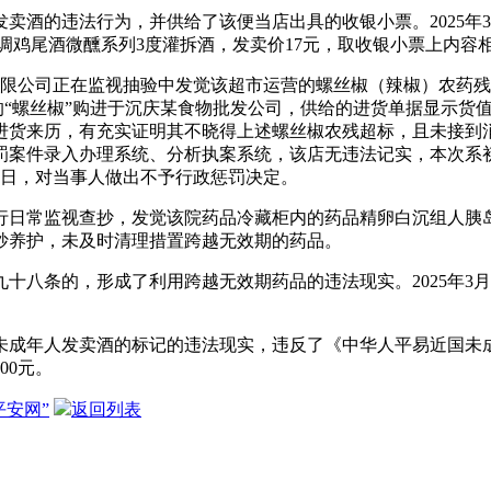
卖酒的违法行为，并供给了该便当店出具的收银小票。2025年3
IO预调鸡尾酒微醺系列3度灌拆酒，发卖价17元，取收银小票上
无限公司正在监视抽验中发觉该超市运营的螺丝椒（辣椒）农药残
发卖的“螺丝椒”购进于沉庆某食物批发公司，供给的进货单据显示
进货来历，有充实证明其不晓得上述螺丝椒农残超标，且未接到
罚案件录入办理系统、分析执案系统，该店无违法记实，本次系
13日，对当事人做出不予行政惩罚决定。
进行日常监视查抄，发觉该院药品冷藏柜内的药品精卵白沉组人胰
抄养护，未及时清理措置跨越无效期的药品。
条的，形成了利用跨越无效期药品的违法现实。2025年3月
人发卖酒的标记的违法现实，违反了《中华人平易近国未成年人
00元。
平安网”
返回列表