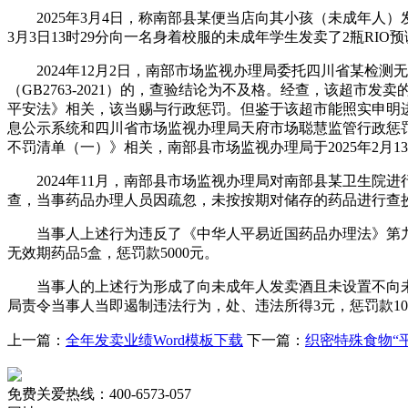
2025年3月4日，称南部县某便当店向其小孩（未成年人）发
3月3日13时29分向一名身着校服的未成年学生发卖了2瓶R
2024年12月2日，南部市场监视办理局委托四川省某检测
（GB2763-2021）的，查验结论为不及格。经查，该超市
平安法》相关，该当赐与行政惩罚。但鉴于该超市能照实申明
息公示系统和四川省市场监视办理局天府市场聪慧监管行政惩
不罚清单（一）》相关，南部县市场监视办理局于2025年2月
2024年11月，南部县市场监视办理局对南部县某卫生院
查，当事药品办理人员因疏忽，未按按期对储存的药品进行查
当事人上述行为违反了《中华人平易近国药品办理法》第九十八
无效期药品5盒，惩罚款5000元。
当事人的上述行为形成了向未成年人发卖酒且未设置不向未成年
局责令当事人当即遏制违法行为，处、违法所得3元，惩罚款10
上一篇：
全年发卖业绩Word模板下载
下一篇：
织密特殊食物“
免费关爱热线：400-6573-057