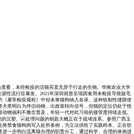
角度看，未经检疫的活猫买卖无异于行走的生物。华南农业大学
源性流行症暴发。2021年深圳就曾呈现因食用未检疫导致旋毛
的《屠宰检疫规程》中却未将猫狗纳入名录。这种轨制性缝隙使
已将犬类明白为伴侣动物，出政策转向信号，但猫的定位仍处于恍
着动物福利不雅念普及，年轻一代对此习俗的接管度持续走低。
识的沉塑。
处理问题的钥匙大概正在于疏堵连系。参照广西玉
先将禁食猫狗肉写入处所条例，为立法供给了实践样本。正在饮
要进一步明白流离猫办理的职责分工，通过科学、合理的体例进