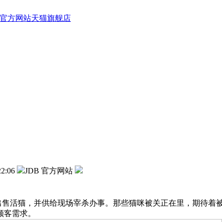
B 官方网站天猫旗舰店
22:06
JDB 官方网站
开出售活猫，并供给现场宰杀办事。那些猫咪被关正在里，期待着
顾客需求。