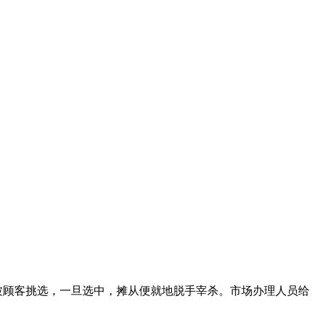
被顾客挑选，一旦选中，摊从便就地脱手宰杀。市场办理人员给