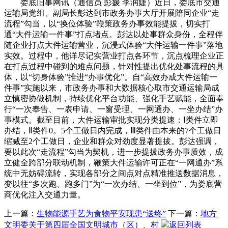
娄底旧事网讯（通信员 彭媛 李润婕）近日，娄底市交通
运输局党组、副局长彭达到市政务办事大厅开展陪同企业“走
流程”勾当，以“换位体验”鞭策政务办事效能提拔，切实打
通“大件运输一件事”打点堵点。彭达以处事群众身份，全程伴
随企业打点大件运输营业，沉浸式体验“大件运输一件事”落地
实效。过程中，他详尽记实营业打点各环节，沉点梳理企业正
在打点过程中碰到的难点问题，针对性提出优化处事流程的具
体，以“切身体验”推进“办事优化”。自“高效办成大件运输一
件事”实施以来，市政务办事和大数据核心取市交通运输局成
立慎密协做机制，持续优化平台功能、强化手艺赋能，全面奉
行“一次奉告、一表申请、一窗受理、一网通办、一坐办结”办
事模式。截至目前，大件运输审批实现分类提速：Ⅰ类件立即
办结，Ⅱ类件0。5个工做日内完成，Ⅲ类件由本来的7个工做日
缩减至2个工做日，企业和群众对劲度显著提拔。彭达强调，
要以此次“走流程”勾当为契机，进一步提拔政务办事质效，成
立健全跨部分联动机制，鞭策大件运输许可正在“一网通办”系
统中无妨碍流转，实现各部分之间点对点精准推送数据消息，
变以往“多次跑、跑多门”为“一次办结、一坐到位”，为娄底营
商优化注入交通力量。
上一篇：
生物能源手艺为食物平安现患“送终”
下一篇：
地方
文明委关于第四届全国文明城市（区）、村
返回列表