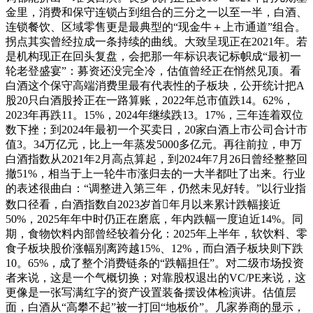
金里，消费和保守连锁占到组合的三分之一以至一半，白酒、
连锁餐饮、区域零售更是最典型的“现金牛＋上市通道”组合。
拐点其实曾经拉成一条持续的曲线。大致呈现正在2021年。若
是机构现正在回头复盘，会把那一年标识表记标帜成“最初一
轮老登盛宴”：募资还没完全冷，估值曾经正在悄然见顶。看
白酒这个保守高端消费里最有代表性的子板块，公开统计把A
股20只白酒股拎正在一路算账，2022年总市值跌14。62%，
2023年再跌11。15%，2024年继续跌13。17%，三年连着双位
数下挫；到2024年最初一个买卖日，20家白酒上市公司合计市
值3。34万亿元，比上一年蒸发5000多亿元。再往前拉，申万
白酒指数从2021年2月高点算起，到2024年7月26日曾经整整回
撤51%，相当于上一轮牛市涨归去的一大半都吐了出来。行业
的表述很曲白：“调整进入第三年，仍然未见好转。”以行业指
数口径看，白酒指数自2023岁首年月以来累计跌幅接近
50%，2025年年中时仍正在磨底，年内跌幅一度迫近14%。同
期，食物饮料内部曾经较着分化：2025年上半年，软饮料、零
食子板块股价涨幅别离跨越15%、12%，而白酒子板块则下跌
10。65%，成了整个消费链条的“跌幅担任”。对二级市场投资
者来说，这是一个气概切换；对靠股权退出的VC/PE来说，这
更像是一张写满红字的资产设置装备摆设体检演讲。估值层
面，白酒从“高攀不起”被一打回“地板价”。几家券商的显示，