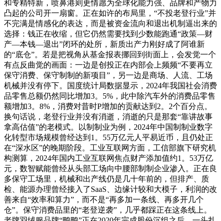
和专精特新，喷鼻港则更情愿为全球化能力强、品牌和产物力
凸起的公司开一扇窗。正在如许的布局里，“不投老登行业”并
不完满是情感化的表达，而是被资金流向和退出机制逼出来的
选择：钱正在收缩，但它仍然需要找到少数能跑通“政策—财
产—本钱—退出”闭环的处所，新质出产力刚好成了阿谁新
的“底仓”。若是把视角从基金报表挪回到街面上，会发觉一个
有点反曲觉的画面：一边是创投正在内部会上频频“不要再立
保守消费、保守制制的新项目”，另一边是商场、人流、工场
机械并没有停下。国度统计局数据显示，2024年我国社会消费
品零售总额仍然同比增加3。5%，此中除汽车外的消费品零售
额增加3。8%，消费对昔时P增加的贡献达到2。2个百分点。
换句话说，老登行业并没有消逝，消逝的只是那套“靠讲故事
拿高估值”的老模式。以制制业为例，2024年中国制制业数字
化转型市场规模曾经达到1。55万亿元人平易近币，且仍处正
在“深水区”的晚期阶段。工业互联网方面，工信部旗下研究机
构测算，2024年国内工业互联网焦点财产添加值约1。53万亿
元，数智赋能曾经从头部工场向中腰部制制企业渗入。正在良
多保守工场里，机械和出产线仍是几十年前的，但排产、质
检、能源办理曾经接入了SaaS、边缘计较和大模子，利润的改
善来自“效率和算力”，而不是“再多加一条线、再多开几个
仓”。保守消费品里的“老登逆袭”，几乎都踩正在这条线上。
老牌羽绒服品牌“鸭鸭”正在2020年完成股份沉组之后，一头扎