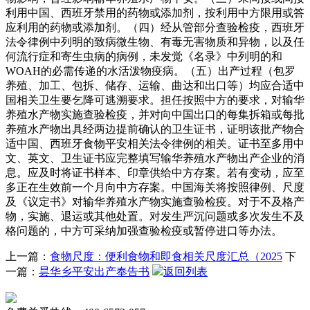
利用中国、西班牙禁用的药物或添加剂，按利用中方限用或答
应利用的药物或添加剂。（四）经从管部分查验检疫，西班牙
法令律例中列明的致病微生物、有毒无害物质和异物，以及任
何流行症和寄生虫病的病例，未发觉《名录》中列明的和
WOAH的必需传递的水活泼物疫病。（五）出产过程（包罗
养殖、加工、包拆、储存、运输、曲达和出口等）均应合适中
国相关卫生要乞降可逃溯要求。担任按照中方的要求，对输华
养殖水产物实施查验检疫，并对向中国出口的每集拆箱或每批
养殖水产物出具经两边提前确认的卫生证书，证明该批产物合
适中国、西班牙食物平安相关法令律例的相关。证书至多用中
文、英文、卫生证书应完整填写输华养殖水产物出产企业的消
息。应及时将证书样本、印章供给中方存案。若有变动，应至
多正在生效前一个月向中方存案。中国海关将按照律例、尺度
及《议定书》对输华养殖水产物实施查验检疫。对于不及格产
物，实施、退运或其他处置。对发生严沉问题或多次发生不及
格问题的，中方可采纳加强查验检疫或暂停进口等办法。
上一篇：
食物尺度：便利食物和即食相关尺度汇总（2025
下
一篇：
昙华乡平安出产奉告书
返回列表