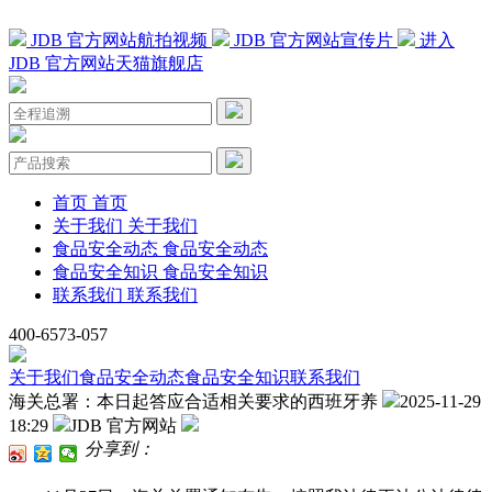
JDB 官方网站航拍视频
JDB 官方网站宣传片
进入
JDB 官方网站天猫旗舰店
首页
首页
关于我们
关于我们
食品安全动态
食品安全动态
食品安全知识
食品安全知识
联系我们
联系我们
400-6573-057
关于我们
食品安全动态
食品安全知识
联系我们
海关总署：本日起答应合适相关要求的西班牙养
2025-11-29
18:29
JDB 官方网站
分享到：