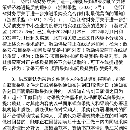
1。《浙江省财务厅关于进一步阐扬采购政策功能全力鞭
策经济稳进提质的通知》（浙财采监（2022）3号）、《浙江
省财务厅关于进一步推进采购公允合作打制最优营商的通知》
（浙财采监（2021）22号））、《浙江省财务厅关于进一步加
大采购支撑中小企业力度帮力结实稳住经济的通知》（浙财采
监（2022）8号）已别离于2022年1月29日、2022年2月1日和
2022年7月1日起头实施，此前相关取上述文件内容不分歧的，
按上述文件要求施行。激励供应商正在线提起扣问，径为：政
采云-项目采购-扣问质疑赞扬-扣问列表！激励供应商正在线提
起质疑，径为：政采云-项目采购-扣问质疑赞扬-质疑列表。质
疑供应商对正在线质疑回答不合错误劲的，可正在线提起赞
扬，径为：政采云平台-项目采购-扣问质疑赞扬-赞扬列表。
3。供应商认为采购文件使本人的权益遭到损害的，能够
自获取采购文件之日或者采购通知布告刻日届满之日（通知布
告刻日届满后获取采购文件的，以通知布告刻日届满之日为
准）起7个工做日内，对采购文件需求的以书面形式向采购人
提出质疑，对其他内容的以书面形式向采购人和采购代办署理
机构提出质疑。质疑供应商对采购人、采购代办署理机构的回
答不合错误劲或者采购人、采购代办署理机构未正在的时间内
做出回答的，能够正在回答期满后十五个工做日内向同级采购
监视办理部分赞扬。质疑函范本、赞扬书范本请到浙江采购网