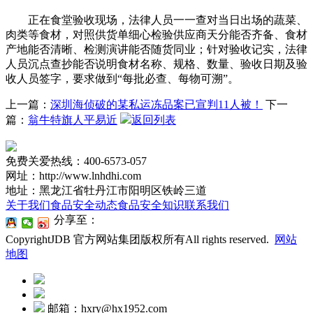
正在食堂验收现场，法律人员一一查对当日出场的蔬菜、
肉类等食材，对照供货单细心检验供应商天分能否齐备、食材
产地能否清晰、检测演讲能否随货同业；针对验收记实，法律
人员沉点查抄能否说明食材名称、规格、数量、验收日期及验
收人员签字，要求做到“每批必查、每物可溯”。
上一篇：
深圳海侦破的某私运冻品案已宣判11人被！
下一
篇：
翁牛特旗人平易近
返回列表
免费关爱热线：400-6573-057
网址：http://www.lnhdhi.com
地址：黑龙江省牡丹江市阳明区铁岭三道
关于我们
食品安全动态
食品安全知识
联系我们
分享至：
CopyrightJDB 官方网站集团版权所有All rights reserved.
网站
地图
邮箱：hxry@hx1952.com