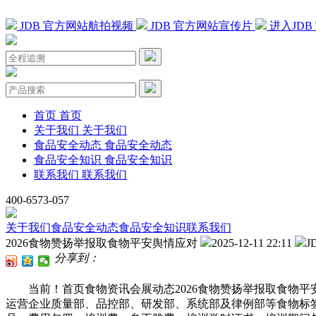
JDB 官方网站航拍视频
JDB 官方网站宣传片
进入JD
首页
首页
关于我们
关于我们
食品安全动态
食品安全动态
食品安全知识
食品安全知识
联系我们
联系我们
400-6573-057
关于我们
食品安全动态
食品安全知识
联系我们
2026食物赞扬举报取食物平安舆情应对
2025-12-11 22:11
J
分享到：
当前！首页食物资讯会展动态2026食物赞扬举报取食物平
运营企业质量部、品控部、研发部、系统部及律例部等食物标