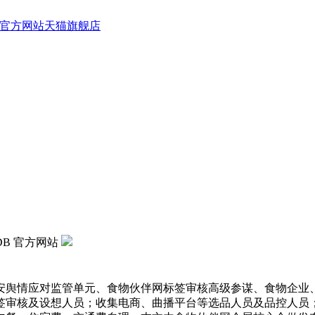
B 官方网站天猫旗舰店
DB 官方网站
安舆情应对监管单元、食物伙伴网标签审核高级参谋、食物企业
签审核及设想人员；收集电商、曲播平台等选品人员及品控人员