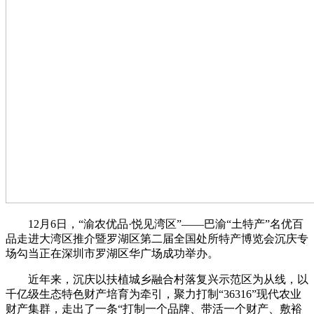
12月6日，“渝农优品·悦见湾区”——巴渝“土特产”名优百
品走进大湾区推介暨罗湖区第二届全国处所特产博览会沉庆专
场勾当正在深圳市罗湖区华广场成功举办。
近年来，沉庆以扶植城乡融合村落复兴示范区为从线，以
千亿级生态特色财产培育为牵引，聚力打制“36316”现代农业
财产集群，走出了一条“打制一个品牌、带活一个财产、敷裕