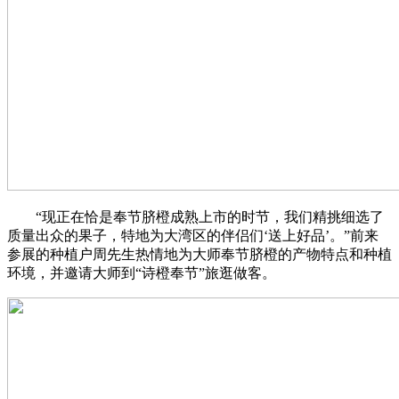
“现正在恰是奉节脐橙成熟上市的时节，我们精挑细选了
质量出众的果子，特地为大湾区的伴侣们‘送上好品’。”前来
参展的种植户周先生热情地为大师奉节脐橙的产物特点和种植
环境，并邀请大师到“诗橙奉节”旅逛做客。