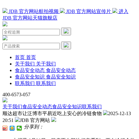
JDB 官方网站航拍视频
JDB 官方网站宣传片
进入
JDB 官方网站天猫旗舰店
首页
首页
关于我们
关于我们
食品安全动态
食品安全动态
食品安全知识
食品安全知识
联系我们
联系我们
400-6573-057
关于我们
食品安全动态
食品安全知识
联系我们
顺达超市让泛博市平易近吃上安心的冷链食物
2025-12-13
20:51
JDB 官方网站
分享到：