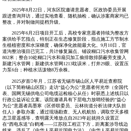
2025年8月22日，河东区院邀请意愿者、区政协委员开展
跟进查询拜访，通过实地查看、随机抽检，确认涉案商家均已
整改，并对制做间提档升级。
2025年6月2日项目开工后，高校专家意愿者持续为整改方
案供给手艺指点，特别正在生态修复阶段，指点施工方节制水
生植植密度和水深梯度，确保净化效能最大化。9月10日，官
道沟整治项目已完工，共计修复漏点、铺设糊口污水收集管网
802米；整合10处糊口污水和扇贝加工偷排散排荫蔽旁支接入
新建污水管网；新建供水管网1213耽误米，打井29眼、设置压
力泵6台；种植水活泼物8万余株。
2025岁首年月，江苏省无锡市锡山区人平易近查察院
（以下简称锡山区院）走访“益心为公”意愿者何光华（全国代
表、国网无锡供电公司电缆运检核心从任）时获悉上述线日以
行政公益诉讼立案。该院邀请具有下层电力放哨经验的“益心
为公”意愿者高墨寒（区侨联委员、云林街道分析法律大队担
任人）参取办案，通过现场勘查、无人机航拍，调取空天多模
态卫星遥感等，查明露天堆放点自2023年起就持久设置正
在“西电东送”白鹤滩——江苏段工程正下方，距离案涉导线边
线米，违反了《中华人平易近国电力法》《中华人平易近国电