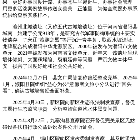
果，更好办事国度计谋、办事苍生平易近生、办事社会管理，
用更多活泼案例故事传送实善美，正能量，为健全意愿办事系
统供给查察实践样本。
澶州北城遗址（又称五代古城墙遗址）位于河南省濮阳县
城南，始建于公元918年，是研究古代军事防御系统的主要实
物遗存，了宋辽“澶渊之盟”等严沉汗青事务，取西水坡遗址、
龙碑配合构成濮阳中华龙源景区。2000年被发布为濮阳市文物
单元，2021年被发布为河南省文物单元。近年来，该遗址呈现
墙体倾斜、大面积塌陷、裂痕延伸等问题，严沉文物本体平
安，损害了国度好处和社会公共好处。
2024年12月27日，县文广局答复称曾经整改完毕。2025年
1月，濮阳县院组织“益心为公”意愿者文旅小分队进行“回头
看”，确认古城墙曾经全面补葺。
2025年4月30日，新区院向新区生态依法制发查察，督促
其履行生态监管职责，分析整治官道沟水体黑臭问题。
2025年8月22日，九寨沟县查察院召开督促完美景区无妨
碍设备扶植行政公益诉讼案件公开听证会。
2025年4月，锡山区院向区发改委制发查察，其及时采纳