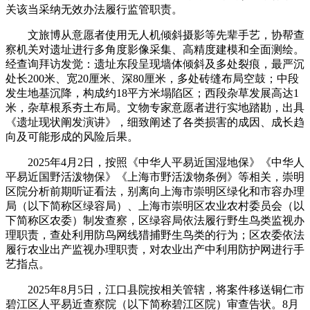
关该当采纳无效办法履行监管职责。
文旅博从意愿者使用无人机倾斜摄影等先辈手艺，协帮查
察机关对遗址进行多角度影像采集、高精度建模和全面测绘。
经查询拜访发觉：遗址东段呈现墙体倾斜及多处裂痕，最严沉
处长200米、宽20厘米、深80厘米，多处砖缝布局空鼓；中段
发生地基沉降，构成约18平方米塌陷区；西段杂草发展高达1
米，杂草根系夯土布局。文物专家意愿者进行实地踏勘，出具
《遗址现状阐发演讲》，细致阐述了各类损害的成因、成长趋
向及可能形成的风险后果。
2025年4月2日，按照《中华人平易近国湿地保》《中华人
平易近国野活泼物保》《上海市野活泼物条例》等相关，崇明
区院分析前期听证看法，别离向上海市崇明区绿化和市容办理
局（以下简称区绿容局）、上海市崇明区农业农村委员会（以
下简称区农委）制发查察，区绿容局依法履行野生鸟类监视办
理职责，查处利用防鸟网线猎捕野生鸟类的行为；区农委依法
履行农业出产监视办理职责，对农业出产中利用防护网进行手
艺指点。
2025年8月5日，江口县院按相关管辖，将案件移送铜仁市
碧江区人平易近查察院（以下简称碧江区院）审查告状。8月