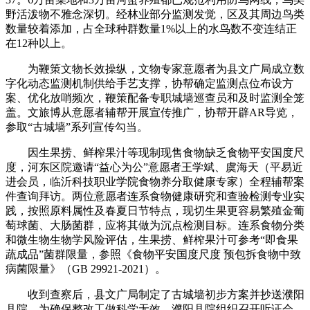
野活泼物不雅念深切。经林业部分监测发觉，区及其周边鸟类
数量较着添加，占全球种群数量1%以上的水鸟数不变连结正
在12种以上。
为鞭策文物长效操纵，文物专家意愿者为县文广局成立数
字化动态监测机制供给手艺支撑，协帮确定监测点位布设方
案、优化放哨频次，鞭策配备专职城墙巡查员和及时监测全笼
盖。文旅博从意愿者辅帮开展宣传推广，协帮开辟AR导览，
参取“古城墙”系列宣传勾当。
因生果捞、鲜榨果汁等现制现售食物缺乏食物平安国度尺
度，河东区院邀请“益心为公”意愿者王学斌、虞海天（平易近
进会员，临沂科技职业学院食物养分取健康专家）全程辅帮案
件查询拜访。两位意愿者连系食物健康研究和查验检测专业实
践，按照原料属性及春夏日节特点，现切生果更容易繁殖金葡
萄球菌、大肠菌群，应将其做为沉点检测目标。连系食物分类
和微生物生物学风险评估，生果捞、鲜榨果汁可参考“即食果
蔬成品”菌群限量，参照《食物平安国度尺度 预包拆食物中致
病菌限量》（GB 29921-2021）。
收到查察后，县文广局制定了古城墙初步方案并抄送濮阳
县院。为确保整改工做科学无效，濮阳县院组织召开听证会，