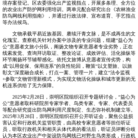
境存案登记。区农委强化出产监视指点，开展多条理、全方位
的农业出产防护网利用培训。两单元配合研究出台《农林渔业
防鸟网线利用指南》，并通过行政法律、宣布道育、手艺指点
等办法候鸟。
文物承载平易近族基因、赓续汗青文脉，是不成再生的文
化瑰宝。查察机关针对办案中涉及的专业问题，组建“益心为
公”意愿者文旅小分队，阐扬文物专家意愿者专业劣势，正在
线索发觉、查询拜访取证、整改论证、成效评估、活化操纵等
环节阐扬环节辅帮感化。依托文旅博从意愿者宣传劣势，构
成“以用促保、保用连系”的良性轮回，鞭策“以文塑旅、以旅
彰文”深度融合成长，打点一案、管理一片，建立“法令监视
+参取”文物管理新模式，为实现文物活化操纵和城市更新的无
机连系供给了无力保障。
2025年2月28日，崇明区院组织召开专题研讨会，“益心为
公”意愿者取科研院所专家学者、鸟类专家、专家、代表委员
等配合研究提出防鸟网利用尺度制定、生态弥补机制建立等。
2025年3月28日，崇明区院组织召开公开听证会，聚焦公益损
害认定和行政机关监管职责，由高校专家意愿者等担任听证
员，听取行政机关和相关从体代表的看法后，听证员评断分歧
认为本区农业出产中架设防鸟网线已对野生鸟类形成，行政机