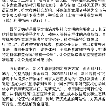
径，成立了上海首个“候鸟食堂”尝试区；环保组织意愿者和高
校专家意愿者协帮开展普法宣传，参取制做《迁移无国界》双
语记载片，扩大案件社会影响。环保组织意愿者持续为全市鸟
类专项监视供给专业支撑，鞭策出台《上海市种养业防鸟网
（线）利用指南（试行）》。
景区无妨碍是展示文旅温度取社会文明的主要窗口，其无
妨碍扶植间接关乎老年人、残疾人等特定群体的亲身权益。查
察机关依托党派意愿者的专业劣势，精准捕获特定群体出
行“痛点”，通过提报案件线索、参取公开听证、提出专业整改
看法、协同开展案件回访等体例，全流程参取辅帮办案，打通
特定群体权益保障“最初一公里”，让公益诉讼查察监视愈加精
准规范，让公允愈加可感可触。
收到查察后，新区生态敏捷制定整改方案，但面对311。
08万元的整治项目资金缺口。2025年5月18日，新区院提出“将
涉海不法捕捞水产物案件当事人志愿缴纳的生态修复资金，并
邀请“益心为公”意愿者刘玉峰（中国水产科学研究院核心尝试
坐水产养殖研究室从任、副研究员）、卓玉国进行可行性论
证，从“陆海统筹”生态逻辑出发，通过成本效益阐发和生态风
险评估，论证“陆域管理－海域”双沉效益的可达性，方案具备
可行性，无效破解资金瓶颈。