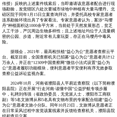
传授）反映的上述案件线索后，当即邀请该意愿者配合进行现
场勘验，发觉辖区六处次要城市绿地中种植有大量马缨丹。北
碚区院于同年1月15日立案查询拜访，并委托高校专家意愿者
连系勘验环境出具了专家看法。专家意愿者认为，案涉“马缨
丹”种植面积达1000余平方米，当前处于天然发展形态，贫乏
人工干涉，严沉周边生物多样性；且上述地址均位于人流量稠
密的公园、步道，附近常有儿童玩耍，存正在马缨丹中毒风
险。
据领会，2021年，最高检扶植“益心为公”意愿者查察云平
台。截至目前，全国查察机关已招募“益心为公”意愿者共计12
万余人，并正在“12309中国查察网”微信小法式设置“益心为
公”意愿者履职功能模块，便利意愿者平安便利有序无效参取
查察公益诉讼监视办案。
2024年10月，河南省濮阳县人平易近查察院（以下简称濮
阳县院）正在开展“行走河南·读懂中国”公益护航专项步履
中，礼聘刘伟强（省政协委员，无党派人士，濮阳市工商联
副）等5名文旅博从和5名具有文物布景的专家配合组建“益心
为公”意愿者文旅小分队。同年10月23日，文旅博从意愿者正
在日常采风过程中发觉该案线索并反馈给查察机关，濮阳县院
经初查后立案。