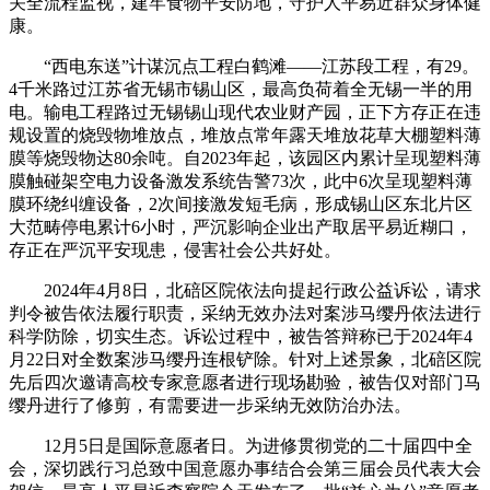
关全流程监视，建牢食物平安防地，守护人平易近群众身体健
康。
“西电东送”计谋沉点工程白鹤滩——江苏段工程，有29。
4千米路过江苏省无锡市锡山区，最高负荷着全无锡一半的用
电。输电工程路过无锡锡山现代农业财产园，正下方存正在违
规设置的烧毁物堆放点，堆放点常年露天堆放花草大棚塑料薄
膜等烧毁物达80余吨。自2023年起，该园区内累计呈现塑料薄
膜触碰架空电力设备激发系统告警73次，此中6次呈现塑料薄
膜环绕纠缠设备，2次间接激发短毛病，形成锡山区东北片区
大范畴停电累计6小时，严沉影响企业出产取居平易近糊口，
存正在严沉平安现患，侵害社会公共好处。
2024年4月8日，北碚区院依法向提起行政公益诉讼，请求
判令被告依法履行职责，采纳无效办法对案涉马缨丹依法进行
科学防除，切实生态。诉讼过程中，被告答辩称已于2024年4
月22日对全数案涉马缨丹连根铲除。针对上述景象，北碚区院
先后四次邀请高校专家意愿者进行现场勘验，被告仅对部门马
缨丹进行了修剪，有需要进一步采纳无效防治办法。
12月5日是国际意愿者日。为进修贯彻党的二十届四中全
会，深切践行习总致中国意愿办事结合会第三届会员代表大会