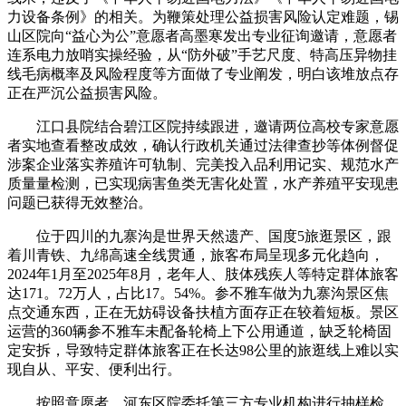
力设备条例》的相关。为鞭策处理公益损害风险认定难题，锡
山区院向“益心为公”意愿者高墨寒发出专业征询邀请，意愿者
连系电力放哨实操经验，从“防外破”手艺尺度、特高压异物挂
线毛病概率及风险程度等方面做了专业阐发，明白该堆放点存
正在严沉公益损害风险。
江口县院结合碧江区院持续跟进，邀请两位高校专家意愿
者实地查看整改成效，确认行政机关通过法律查抄等体例督促
涉案企业落实养殖许可轨制、完美投入品利用记实、规范水产
质量量检测，已实现病害鱼类无害化处置，水产养殖平安现患
问题已获得无效整治。
位于四川的九寨沟是世界天然遗产、国度5旅逛景区，跟
着川青铁、九绵高速全线贯通，旅客布局呈现多元化趋向，
2024年1月至2025年8月，老年人、肢体残疾人等特定群体旅客
达171。72万人，占比17。54%。参不雅车做为九寨沟景区焦
点交通东西，正在无妨碍设备扶植方面存正在较着短板。景区
运营的360辆参不雅车未配备轮椅上下公用通道，缺乏轮椅固
定安拆，导致特定群体旅客正在长达98公里的旅逛线上难以实
现自从、平安、便利出行。
按照意愿者，河东区院委托第三方专业机构进行抽样检