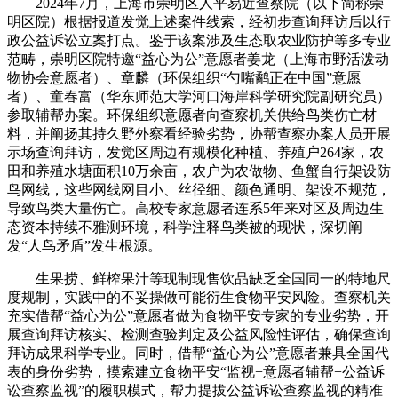
2024年7月，上海市崇明区人平易近查察院（以下简称崇
明区院）根据报道发觉上述案件线索，经初步查询拜访后以行
政公益诉讼立案打点。鉴于该案涉及生态取农业防护等多专业
范畴，崇明区院特邀“益心为公”意愿者姜龙（上海市野活泼动
物协会意愿者）、章麟（环保组织“勺嘴鹬正在中国”意愿
者）、童春富（华东师范大学河口海岸科学研究院副研究员）
参取辅帮办案。环保组织意愿者向查察机关供给鸟类伤亡材
料，并阐扬其持久野外察看经验劣势，协帮查察办案人员开展
示场查询拜访，发觉区周边有规模化种植、养殖户264家，农
田和养殖水塘面积10万余亩，农户为农做物、鱼蟹自行架设防
鸟网线，这些网线网目小、丝径细、颜色通明、架设不规范，
导致鸟类大量伤亡。高校专家意愿者连系5年来对区及周边生
态资本持续不雅测环境，科学注释鸟类被的现状，深切阐
发“人鸟矛盾”发生根源。
生果捞、鲜榨果汁等现制现售饮品缺乏全国同一的特地尺
度规制，实践中的不妥操做可能衍生食物平安风险。查察机关
充实借帮“益心为公”意愿者做为食物平安专家的专业劣势，开
展查询拜访核实、检测查验判定及公益风险性评估，确保查询
拜访成果科学专业。同时，借帮“益心为公”意愿者兼具全国代
表的身份劣势，摸索建立食物平安“监视+意愿者辅帮+公益诉
讼查察监视”的履职模式，帮力提拔公益诉讼查察监视的精准