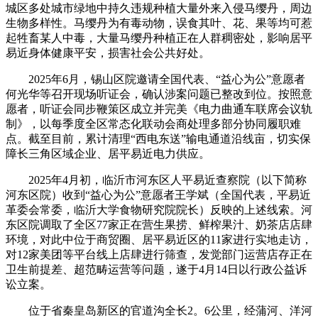
城区多处城市绿地中持久违规种植大量外来入侵马缨丹，周边
生物多样性。马缨丹为有毒动物，误食其叶、花、果等均可惹
起牲畜某人中毒，大量马缨丹种植正在人群稠密处，影响居平
易近身体健康平安，损害社会公共好处。
2025年6月，锡山区院邀请全国代表、“益心为公”意愿者
何光华等召开现场听证会，确认涉案问题已整改到位。按照意
愿者，听证会同步鞭策区成立并完美《电力曲通车联席会议轨
制》，以每季度全区常态化联动会商处理多部分协同履职难
点。截至目前，累计清理“西电东送”输电通道沿线亩，切实保
障长三角区域企业、居平易近电力供应。
2025年4月初，临沂市河东区人平易近查察院（以下简称
河东区院）收到“益心为公”意愿者王学斌（全国代表，平易近
革委会常委，临沂大学食物研究院院长）反映的上述线索。河
东区院调取了全区77家正在营生果捞、鲜榨果汁、奶茶店店肆
环境，对此中位于商贸圈、居平易近区的11家进行实地走访，
对12家美团等平台线上店肆进行筛查，发觉部门运营店存正在
卫生前提差、超范畴运营等问题，遂于4月14日以行政公益诉
讼立案。
位于省秦皇岛新区的官道沟全长2。6公里，经蒲河、洋河