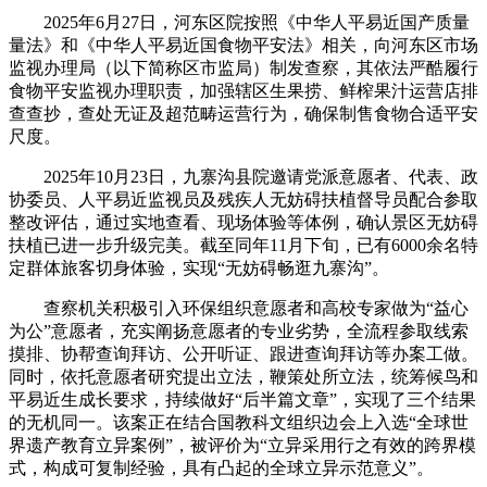
2025年6月27日，河东区院按照《中华人平易近国产质量
量法》和《中华人平易近国食物平安法》相关，向河东区市场
监视办理局（以下简称区市监局）制发查察，其依法严酷履行
食物平安监视办理职责，加强辖区生果捞、鲜榨果汁运营店排
查查抄，查处无证及超范畴运营行为，确保制售食物合适平安
尺度。
2025年10月23日，九寨沟县院邀请党派意愿者、代表、政
协委员、人平易近监视员及残疾人无妨碍扶植督导员配合参取
整改评估，通过实地查看、现场体验等体例，确认景区无妨碍
扶植已进一步升级完美。截至同年11月下旬，已有6000余名特
定群体旅客切身体验，实现“无妨碍畅逛九寨沟”。
查察机关积极引入环保组织意愿者和高校专家做为“益心
为公”意愿者，充实阐扬意愿者的专业劣势，全流程参取线索
摸排、协帮查询拜访、公开听证、跟进查询拜访等办案工做。
同时，依托意愿者研究提出立法，鞭策处所立法，统筹候鸟和
平易近生成长要求，持续做好“后半篇文章”，实现了三个结果
的无机同一。该案正在结合国教科文组织边会上入选“全球世
界遗产教育立异案例”，被评价为“立异采用行之有效的跨界模
式，构成可复制经验，具有凸起的全球立异示范意义”。