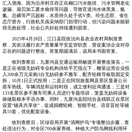
汇入渤海。因为沿岸村庄存正在糊口污水散排、污水管网老化
渗漏、扇贝加工废水偷排等问题，导致官道沟水体黑臭，氨
氮、总磷等严沉超标，水质持久处于劣V类。经生态部、省生
态厅督办，行政机关虽采纳部门担理行动，但污染问题未能获
得无效处理，社会公共好处持续遭到损害。
2025年4月28日，江口县院依法向县农业农村局制发查
察，其依法履行农产质量量平安监管职责，督促案涉企业对存
正在的问题进行整改。答复期届满后，该局未书面答复。
收到查察后，九寨沟县交通运输局敏捷开展整改落实，一
是正在省级无妨碍专业机构供给手艺指点下，鞭策运营企业投
入200余万元采购3台无妨碍参不雅车，配齐轮椅导板取固定安
拆，10月1日正式投用；二是正在阿坝旅逛网及景区显著公示
搭车热线、车辆消息和运转时段，成立便利征询通道；三是对
133名景区参不雅车司乘人员进行专题培训，笼盖无妨碍设备
操做取根本手语办事。同时，九寨沟县院结合县残联正在景区
设置“辅具共享坐”，促成捐赠轮椅、智能手杖、语音盲杖等辅
具55套，优化配套设备。
收到查察后，区绿容局开展“清网护鸟”专项整治步履，查
处违法行为，对全区700余家养殖、种植大户防鸟网线利用环