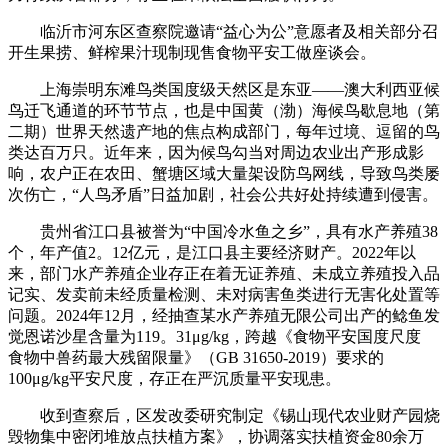
临沂市河东区查察院邀请“益心为公”意愿者及相关部分召
开生果捞、鲜榨果汁现制现售食物平安工做座谈会。
上海崇明东滩鸟类国度级天然区是东亚——澳大利西亚候
鸟迁飞通道的环节节点，也是中国黄（渤）海候鸟歇息地（第
二期）世界天然遗产地的焦点构成部门，每年过境、逗留的鸟
类达百万只。近年来，因为候鸟勾当对周边农业出产形成影
响，农户正在农田、蟹塘区域大量架设防鸟网线，导致鸟类屡
次伤亡，“人鸟矛盾”日益加剧，社会公共好处持续遭到侵害。
贵州省江口县被誉为“中国冷水鱼之乡”，具有水产养殖38
个，年产值2。12亿元，是江口县主要经济财产。2022年以
来，部门水产养殖企业存正在着无证养殖、未成立养殖投入品
记实、发卖前未经质量检测、未对病害鱼类进行无害化处置等
问题。2024年12月，经抽查某水产养殖无限公司出产的鲶鱼发
觉恩诺沙星含量为119。31μg/kg，跨越《食物平安国度尺度
食物中兽药最大残留限量》（GB 31650-2019）要求的
100μg/kg平安尺度，存正在严沉质量平安现患。
收到查察后，区发改委研究制定《锡山现代农业财产园烧
毁物集中密闭堆放点扶植方案》，协调落实扶植资金80余万