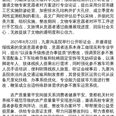
邀请文物专家意愿者对方案进行专业论证，提出采用分层夯建
工艺实施防渗处置、加密排水孔结构并扩大孔径、成立季度布
局性监测机制的看法。县文广局经评估后予以采纳，并据此完
美方案、组织实施。整改期间，文物专家意愿者对环节工序进
行手艺指点，文旅博从意愿者通过曲播展现进度、回应社会关
心，无效提拔了文物的通明度和公信力。
2025年8月22日，九寨沟县院举行公开听证会，并邀请提
报线索的党派意愿者参取，意愿者连系本身工做现实和专业学
问，提出“以设备升级推进办事提质”的整改，强调景区参不雅
车需配备上下车轮椅导板和轮椅固定安拆等无妨碍设备，以满
脚老年人、肢体残疾人搭乘出行需求，同时强化参不雅车司乘
人员手语培训，便利听障残疾人旅逛。听证会竣事后，九寨沟
县院依法向县交通运输局制发查察，其督促景区运营公司从设
备尺度化扶植、办事系统优化、专业能力提拔等方面进行整
改，鞭策成立合适特殊群体需求的参不雅车运营系统。
农产质量量平安间接关系消费者健康平安。查察机关针对
养殖不规范导致的农产质量量平安现患问题，邀请高校专家意
愿者参取查询拜访、出庭、整改等办案环节，帮帮厘清公益受
损景象、供给专业质证支撑、帮力问题整改到位，帮力查察机