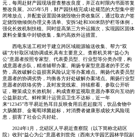
元，每周赴财产园现场督查整改良度，并正在时限内书面答复
整改良展。2025年5月，财产园扶植完成1处规范的大型集中密
闭堆放点，并配套设置固体烧毁物分类收集区，通过取农户签
定烧毁物倾倒办理义务清单、安拆5处和300米防护栏等体例，
强化长效机制扶植。同时提高第三方外运频次，实现园区固体
废料全量集中封锁收集，集约高效外运措置。
西电东送工程对于建立跨区域能源输送收集、帮力“双
碳”方针取区域协调成长具有主要意义。查察机关将“益心为
公”意愿者按照专家型、代表委员型、行业型等分类办理，构
成意愿者步队，精准辅帮办案。阐扬专家型意愿者的手艺劣
势，高效破解公益损害风险认定等办案难点。阐扬代表委员型
意愿者的协调劣势，均衡各方好处破解办案堵点。阐扬行业型
意愿者的联络劣势，及时发觉线索、持续察看、参取公开听
证，鞭策成立长效机制，构成查察监视取意愿办事双向互动的
公益新款式。鲜榨果汁运营店卫生不达标，近一年
来“12345”市平易近热耳目反映食用后惹起腹泻，饮品食物中
大肠菌群、金葡萄球菌超标，对消费者健康形成较大风险现
患，损害了社会公共好处。
2024年1月，北碚区人平易近查察院（以下简称北碚区
院）收到“益心为公”意愿者刘世尧（西南大学园艺园林学院副