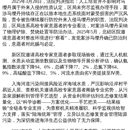
2025年3月28日，法院判决指出：人工培育并不影响对马
缨丹属于外来入侵的性质认定，区局未穷尽监视办理手段，案
涉马缨丹持续存正在以致本地生态系统面对蒙受损害的严沉风
险，责令被告继续履行防控外来入侵马缨丹的职责。法院判决
后，区局连系高校专家意愿者的专业看法，对案涉马缨丹采纳
了物理铲除、焚烧处置等防治办法。2025年5月，北碚区院邀
请意愿者对整改环境进行“察看”，发觉案涉马缨丹确已防治到
位，意愿者对此赐与必定。
新区院邀请高校专家意愿者参取现场验收，通过无人机航
测、水质从动监测坐数据以及生物物等开展分析评估，确认氨
氮指数浓度下降94。6%，总磷下降77。2%，总氮下降64。
9%，高锰酸盐下降62。5%，河流水质由劣V类提拔至Ⅳ类。
入海河道污染间接风险近岸海域水质，严沉影响沿岸村平
易近人居。查察机关邀请高校专家意愿者阐扬专业劣势，从污
染泉源解析到管理手艺选型，从资金利用评估到生态修复结果
量化，以“科学诊断——方案优化——手艺把关——结果核
验”全链条专业支持，为查察机关精准履职、科学监视供给智
力支撑，落实“陆海统筹”管理，立异以生态修复资金管理陆源
污染，为深切推进海洋生态公益供给了无力保障。