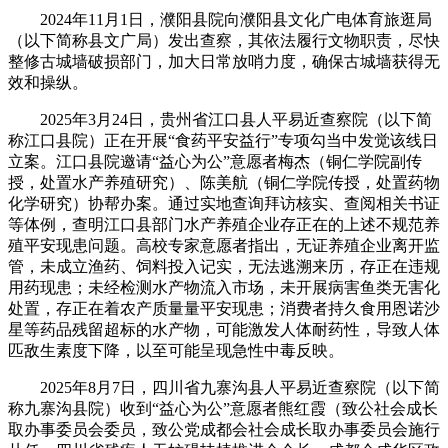
2024年11月1日，濮阳县院向濮阳县文化广电体育旅逛局
（以下简称县文广局）发出查察，其依法履行文物职责，尽快
整修古城墙破损部门，加大日常放哨力度，确保古城墙获得无
效和操纵。
2025年3月24日，贵州省江口县人平易近查察院（以下简
称江口县院）正在开展“食药平安益行”专项勾当中发觉该线日
立案。江口县院邀请“益心为公”意愿者梅杰（铜仁学院副传
授，处置水产养殖研究）、陈美航（铜仁学院传授，处置药物
化学研究）协帮办案。通过实地查询拜访核实、查阅相关书证
等体例，查明江口县部门水产养殖企业存正在的上述不规范养
殖平安现患问题。高校专家意愿者指出，无证养殖企业离开监
管，未成立渔药、饲料投入记实，无法逃溯来历，存正在违规
用药现患；未经检测水产物流入市场，未开展病害鱼类无害化
处置，存正在着农产质量量平安现患；消费者持久食用恩诺沙
星等药品残留超标的水产物，可能激发人体耐药性，导致人体
匹敌生素度下降，以至可能呈现急性中毒反映。
2025年8月7日，四川省九寨沟县人平易近查察院（以下简
称九寨沟县院）收到“益心为公”意愿者熊红霞（致公社会成长
取办事委员会委员，致公党成都会社会成长取办事委员会施行