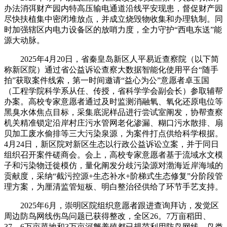
办法消弭财产园内特高压输电通道沿线平安现患，督促财产园
尽快扶植集中密闭堆放点，并成立烧毁物收集和办理轨制。同
时加强辖区内电力设备区的放哨力度，全力守护“西电东送”能
源大动脉。
2025年4月20日，省秦皇岛新区人平易近查察院（以下简
称新区院）通过省公益诉讼查察大数据智能化使用平台“随手
拍”获取案件线索，第一时间邀请“益心为公”意愿者卓玉国
（工程学院科学系从任、传授，省科学学会副会长）参取辅帮
办案。高校专家意愿者通过及时监测消融氧、氧化还原电位等
黑臭水体焦点目标，采集底泥样品进行尝试室阐发，协帮查察
机关精准锁定沿岸村庄污水管网老化渗漏、糊口污水散排、扇
贝加工废水偷排等三大污染泉源，为案件打点供给科学根据。
4月24日，新区院对新区生态以行政公益诉讼立案，并于同日
组织召开案件磋商会。会上，高校专家意愿者基于流域水文模
子和污染物迁徙模仿，量化阐发分歧污染源对渤海近岸海域的
贡献度，采纳“截污控源+生态补水+阶梯式生态修复”分阶段管
理方案，为厘清监管短板、明白整治径供给了环节手艺支持。
2025年6月，崇明区院组织意愿者跟进查询拜访，发觉区
周边防鸟网线伤鸟问题已获得整改，全区26。7万亩稻田、
37。6万亩菜地和3万亩河蟹养殖都已规范利用防鸟网线，鸟类