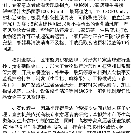
测，专家意愿者虞海天现场指点。经检测，7家店肆生果捞、
鲜榨果汁大肠菌群100CFU/mL，最高值达4。4×103CFU/mL，
超标近50倍，极易惹起急性肠胃炎，可能导致脱水、败血症等
严沉并发症；5家店肆检测出尺度不得检出的金葡萄球菌，严
沉风险饮食健康。查询拜访还发觉，3家奶茶、生果店未打点
食物运营许可证或超范畴运营，14家店肆存正在“三防”设备不
完整、餐器具清洗消毒不及格、半成品取食物原料混放等16个
问题。
收到查察后，区市监局积极履职，对涉案11家店肆进行查
抄，责令期限更正，并加大了食物出产运营许可核查和日常监
管力度，开展专项整治，将生果、酸奶等原材料列入食物平安
监视抽检打算，制发《生果捞、鲜榨果汁加工操做规范（参
考）》，集中整治从业者运营天分、原材料采购取储存、加工
操做规范、卫生、设备设备洁净等问题65个，消弭现制现售饮
品食物平安风险现患。
办案过程中，因鸟类获得后农户经济丧失问题尚未底子处
理，查察机关依托高校专家意愿者的研究，草拟并本市野生鸟
类落实生态弥补机制的立法。同时，高校专家意愿者还鞭策试
点“候鸟食堂”“生态研学”等项目，摸索生态取社区成长协同