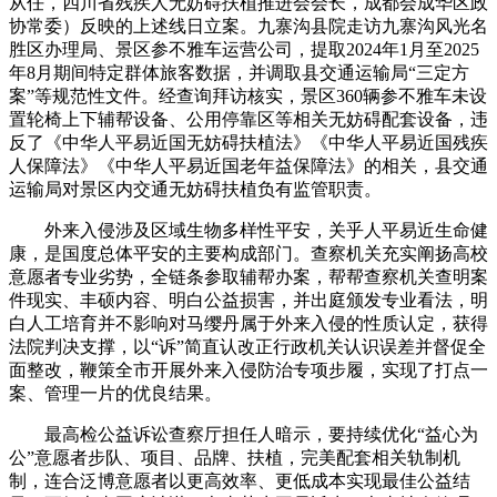
从任，四川省残疾人无妨碍扶植推进会会长，成都会成华区政
协常委）反映的上述线日立案。九寨沟县院走访九寨沟风光名
胜区办理局、景区参不雅车运营公司，提取2024年1月至2025
年8月期间特定群体旅客数据，并调取县交通运输局“三定方
案”等规范性文件。经查询拜访核实，景区360辆参不雅车未设
置轮椅上下辅帮设备、公用停靠区等相关无妨碍配套设备，违
反了《中华人平易近国无妨碍扶植法》《中华人平易近国残疾
人保障法》《中华人平易近国老年益保障法》的相关，县交通
运输局对景区内交通无妨碍扶植负有监管职责。
外来入侵涉及区域生物多样性平安，关乎人平易近生命健
康，是国度总体平安的主要构成部门。查察机关充实阐扬高校
意愿者专业劣势，全链条参取辅帮办案，帮帮查察机关查明案
件现实、丰硕内容、明白公益损害，并出庭颁发专业看法，明
白人工培育并不影响对马缨丹属于外来入侵的性质认定，获得
法院判决支撑，以“诉”简直认改正行政机关认识误差并督促全
面整改，鞭策全市开展外来入侵防治专项步履，实现了打点一
案、管理一片的优良结果。
最高检公益诉讼查察厅担任人暗示，要持续优化“益心为
公”意愿者步队、项目、品牌、扶植，完美配套相关轨制机
制，连合泛博意愿者以更高效率、更低成本实现最佳公益结