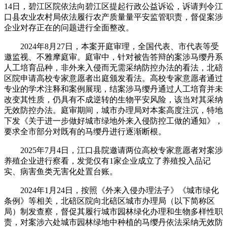
14日，碧江区院依法向碧江区提起行政公益诉讼，诉请判令江
口县农业农村局依法履行农产质量量平安监管职责，督促案涉
企业对存正在的问题进行全面整改。
2024年8月27日，本案开庭审理，全国代表、市代表等受
邀监视、不雅摩庭审。庭审中，针对被告答辩的案涉马缨丹系
人工培育品种，非外来入侵而无需采纳防控办法的看法，北碚
区院申请高校专家意愿者出庭颁发看法。高校专家意愿者通过
专业的学术注释和案例展现，结案涉马缨丹通过人工培育并未
改变其性质，仍具有不成逆转的生物平安风险，该当对其采纳
无效防控办法。庭审期间，城市办理局对本案高度注沉，特地
下发《关于进一步做好城市绿地外来入侵防控工做的通知》，
要求全市部分对既有的马缨丹进行逐渐断根。
2025年7月4日，江口县院邀请两位高校专家意愿者对案涉
养殖企业进行察看，发觉仅有1家企业成立了养殖投入品记
实、病害鱼类无害化处置台账。
2024年1月24日，按照《外来入侵办理法子》《城市绿化
条例》等相关，北碚区院向北碚区城市办理局（以下简称区
局）制发查察，督促其履行城市园林绿化办理和生物多样性职
责，对案涉六处城市园林绿地中种植的马缨丹依法采纳无效防