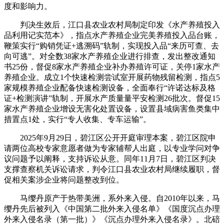
度和影响力。
判决生效后，江口县农业农村局制定印发《水产养殖投入
品利用记实范本》，指点水产养殖企业完美养殖投入品台账，
鞭策实行“购销凭证+逃溯码”轨制，实现投入品“来历可查、去
向可逃”。对全数38家水产养殖企业进行排查，发出整改通知
书25份，督促8家水产养殖企业补办养殖许可证，关停1家水产
养殖企业。成立1个快速检测尝试室开展药物残留检测，指点5
家规模养殖企业配备快速检测设备，全面奉行“许诺达标及格
证+检测演讲”轨制，开展水产质量量平安检测26批次。督促15
家水产养殖企业增设无害化处置设备，设置县域病害鱼类集中
措置点1处，实行“专人收集、专车运输”。
2025年9月29日，碧江区公开开庭审理本案，碧江区院申
请两位高校专家意愿者做为专家辅帮人出庭，以专业学问对争
议问题予以阐释，支持诉讼从意。同年11月7日，碧江区判决
支撑查察机关诉讼请求，判令江口县农业农村局继续履职，督
促相关案涉企业将问题整改到位。
马缨丹原产于热带美洲，系外来入侵。自2010年以来，马
缨丹先后被列入《中国第二批外来入侵名单》《国度沉点办理
外来入侵名录（第一批）》《沉点办理外来入侵名录》。北碚