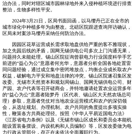
治办法，同时对辖区城市园林绿地外来入侵种植环境进行排查
整治，生物多样性平安。
2024年3月21日，区局书面回函，以马缨丹已正在全市的
城市绿化中种植多年为由整改。北碚区院跟进查询拜访确认，
区局未对案涉马缨丹采纳任何防治办法。
因园区花草运营成长需求取地盘供给严重的客不雅现状，
加之先园后线的矛盾，国网无锡供电公司多次上门沟通无果，
问题持久未能处理。锡山区院征询曾获电力行业国度科学手艺
前进的“益心为公”意愿者何光华，意愿者分析全国各地处置雷
同问题经验，通过成立集中密闭堆放点，均衡企业成长取农户
权益，破解电力平安和地盘法律的冲突。锡山区院遂召集区发
改委、无锡市天然资本和规划局锡山、国网无锡供电公司、财
产园、农户代表等召开磋商会，并特地邀请处置农业运营多年
的“益心为公”意愿者陆梦丹（区代表、锡山区大天然农场总司
理）参取，意愿者凭仗对当地农业运营模式和农户的深切领
会，从选址规划、办理机制、农户共同的角度提出多项实操
性，鞭策各方共商处理径。按照《中华人平易近国电力法》
《江苏省电力条例》以及《无锡市锡山区成长和委员会本能机
能设置装备摆设、内设机构和人员编制》等，区发改委做为电
力行政从管部分，存正在未依法全面履职行为。