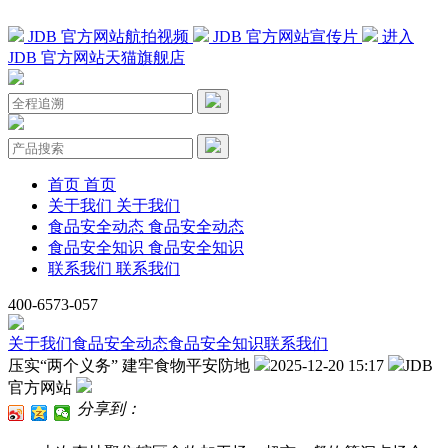
JDB 官方网站航拍视频
JDB 官方网站宣传片
进入
JDB 官方网站天猫旗舰店
首页
首页
关于我们
关于我们
食品安全动态
食品安全动态
食品安全知识
食品安全知识
联系我们
联系我们
400-6573-057
关于我们
食品安全动态
食品安全知识
联系我们
压实“两个义务” 建牢食物平安防地
2025-12-20 15:17
JDB
官方网站
分享到：