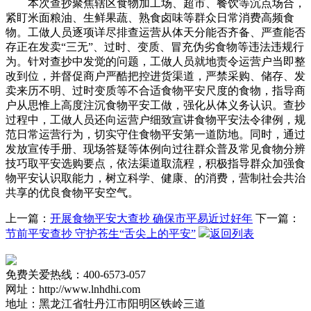
本次查抄聚焦辖区食物加工场、超市、餐饮等沉点场合，
紧盯米面粮油、生鲜果蔬、熟食卤味等群众日常消费高频食
物。工做人员逐项详尽排查运营从体天分能否齐备、严查能否
存正在发卖“三无”、过时、变质、冒充伪劣食物等违法违规行
为。针对查抄中发觉的问题，工做人员就地责令运营户当即整
改到位，并督促商户严酷把控进货渠道，严禁采购、储存、发
卖来历不明、过时变质等不合适食物平安尺度的食物，指导商
户从思惟上高度注沉食物平安工做，强化从体义务认识。查抄
过程中，工做人员还向运营户细致宣讲食物平安法令律例，规
范日常运营行为，切实守住食物平安第一道防地。同时，通过
发放宣传手册、现场答疑等体例向过往群众普及常见食物分辨
技巧取平安选购要点，依法渠道取流程，积极指导群众加强食
物平安认识取能力，树立科学、健康、的消费，营制社会共治
共享的优良食物平安空气。
上一篇：
开展食物平安大查抄 确保市平易近过好年
下一篇：
节前平安查抄 守护苍生“舌尖上的平安”
返回列表
免费关爱热线：400-6573-057
网址：http://www.lnhdhi.com
地址：黑龙江省牡丹江市阳明区铁岭三道