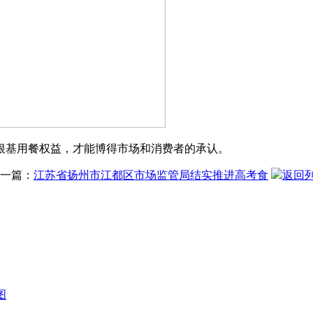
基用餐权益，才能博得市场和消费者的承认。
一篇：
江苏省扬州市江都区市场监管局结实推进高考食
返回
图