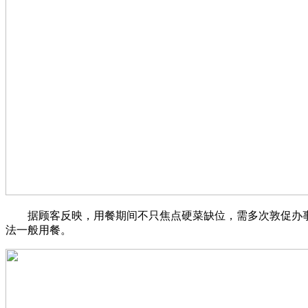
据顾客反映，用餐期间不只焦点硬菜缺位，需多次敦促办事
法一般用餐。