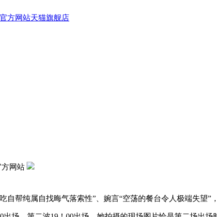
B 官方网站天猫旗舰店
 官方网站
自帮纯属自找晦气落索性”、婉言“空荡的餐台令人极端失望”
出场、第二波19！00出场，她拍摄的现场图片恰是第二场出场