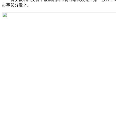
办事员分发？。