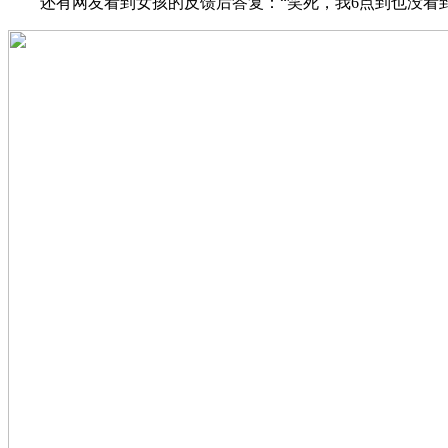
还有网友看到女孩的反馈后答复：“笑死，我6点到也没看到