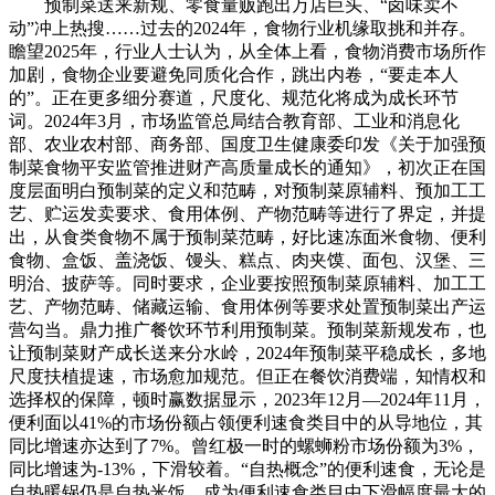
预制菜送来新规、零食量贩跑出万店巨头、“卤味卖不
动”冲上热搜……过去的2024年，食物行业机缘取挑和并存。
瞻望2025年，行业人士认为，从全体上看，食物消费市场所作
加剧，食物企业要避免同质化合作，跳出内卷，“要走本人
的”。正在更多细分赛道，尺度化、规范化将成为成长环节
词。2024年3月，市场监管总局结合教育部、工业和消息化
部、农业农村部、商务部、国度卫生健康委印发《关于加强预
制菜食物平安监管推进财产高质量成长的通知》，初次正在国
度层面明白预制菜的定义和范畴，对预制菜原辅料、预加工工
艺、贮运发卖要求、食用体例、产物范畴等进行了界定，并提
出，从食类食物不属于预制菜范畴，好比速冻面米食物、便利
食物、盒饭、盖浇饭、馒头、糕点、肉夹馍、面包、汉堡、三
明治、披萨等。同时要求，企业要按照预制菜原辅料、加工工
艺、产物范畴、储藏运输、食用体例等要求处置预制菜出产运
营勾当。鼎力推广餐饮环节利用预制菜。预制菜新规发布，也
让预制菜财产成长送来分水岭，2024年预制菜平稳成长，多地
尺度扶植提速，市场愈加规范。但正在餐饮消费端，知情权和
选择权的保障，顿时赢数据显示，2023年12月—2024年11月，
便利面以41%的市场份额占领便利速食类目中的从导地位，其
同比增速亦达到了7%。曾红极一时的螺蛳粉市场份额为3%，
同比增速为-13%，下滑较着。“自热概念”的便利速食，无论是
自热暖锅仍是自热米饭，成为便利速食类目中下滑幅度最大的