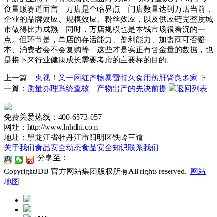
食量贩赛道而言，万店是个临界点，门店数量达到万店当前，
企业的品牌效应、规模效应、粉丝效应，以及供应链完整度城
市做得比力成熟，同时，万店规模也是本钱市场很看沉的一
点。但环节是，单店的存活能力、盈利能力、加盟商可否赔
本、消费者会不会复购等，这些才是实正有含金量的数据，也
是接下来行业健康成长需要考虑的主要标的目的。
上一篇：
央视！又一网红产物暴雷持久食用伤肝肾良多家
下
一篇：
质量办理系统查核：产物出产的先决前提
返回列表
免费关爱热线：400-6573-057
网址：http://www.lnhdhi.com
地址：黑龙江省牡丹江市阳明区铁岭三道
关于我们
食品安全动态
食品安全知识
联系我们
分享至：
CopyrightJDB 官方网站集团版权所有All rights reserved.
网站
地图