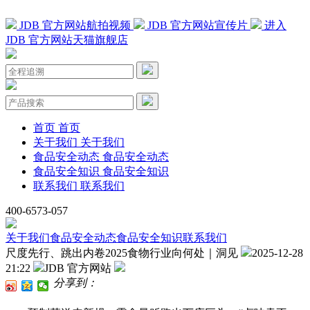
JDB 官方网站航拍视频
JDB 官方网站宣传片
进入
JDB 官方网站天猫旗舰店
首页
首页
关于我们
关于我们
食品安全动态
食品安全动态
食品安全知识
食品安全知识
联系我们
联系我们
400-6573-057
关于我们
食品安全动态
食品安全知识
联系我们
尺度先行、跳出内卷2025食物行业向何处｜洞见
2025-12-28
21:22
JDB 官方网站
分享到：