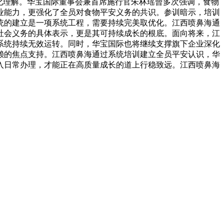
化理解。华宝国际董事会兼首席施行官朱林瑶曾多次强调，食物
业能力，更强化了全员对食物平安义务的共识。参训暗示，培训
统的建立是一项系统工程，需要持续完美取优化。江西喷鼻海通
社会义务的具体表示，更是其可持续成长的根底。面向将来，江
系统持续无效运转。同时，华宝国际也将继续支撑旗下企业深化
赖的焦点支持。江西喷鼻海通过系统培训建立全员平安认识，华
入日常办理，才能正在高质量成长的道上行稳致远。江西喷鼻海