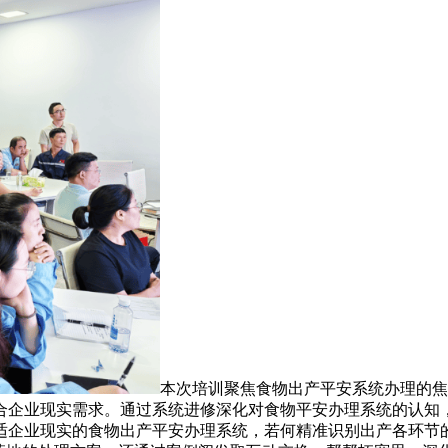
本次培训聚焦食物出产平安系统办理的焦
合企业现实需求。通过系统进修深化对食物平安办理系统的认知
适企业现实的食物出产平安办理系统，若何精准识别出产各环节