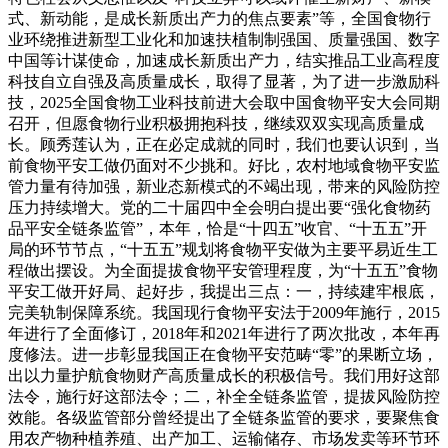
式、新动能，是成长新质出产力的焦点要素”等，全国食物行
业环绕推进新型工业化和加速扶植制制强国、质量强国、数字
中国等计谋使命，加速成长新质出产力，结实推品工业高程度
科技自立自强及高质量成长，取得了显著，为了进一步激励科
技，2025全国食物工业科技前进大会取中国食物平安大会同期
召开，但愿食物行业积极拥抱科技，继续双双实现高质量成
长。顾秀莲认为，正在必定成就的同时，我们也要认识到，当
前食物平安工做仍面对不少挑和。好比，农村地域食物平安监
管力量有待加强，新业态新模式的不竭出现，带来的风险防控
压力持续增大。党的二十届四中全会明白提出要“强化食物药
品平安全链条监管”，本年，恰是“十四五”收官、“十五五”开
局的环节节点，“十五五”规划将食物平安做为主要平易近生工
程做出摆设。为全面提拔食物平安管理程度，为“十五五”食物
平安工做开好局、起好步，我提出三点：一，持续建牢根底，
完美轨制保障系统。我国现行食物平安法于2009年施行，2015
年进行了全面修订，2018年和2021年进行了两次批改，本年再
度修法。进一步彰显我国正在食物平安范畴“零”的果断立场，
出以力量护航食物财产高质量成长的积极信号。我们用好这部
法令，施行好这部法令；二，补全全链条监管，提拔风险防控
效能。各级监管部分曾经提出了全链条监管的要求，要聚焦食
用农产物种植养殖、出产加工、运输储存、市场发卖等环节环