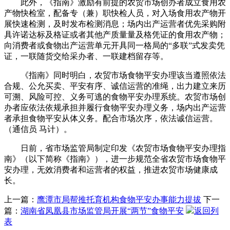
此外，《指南》激励有前提的农贸市场创办者成立食用农
产物快检室，配备专（兼）职快检人员，对入场食用农产物开
展快速检测，及时发布检测消息；场内出产运营者优先采购附
具许诺达标及格证或者其他产质量量及格凭证的食用农产物；
向消费者或食物出产运营单元开具同一格局的“多联”式发卖凭
证，一联随货交给采办者、一联建档留存等。
《指南》同时明白，农贸市场食物平安办理该当遵照依法
合规、公允买卖、平安有序、诚信运营的准绳，出力建立来历
可溯、风险可控、义务可逃的食物平安办理系统。农贸市场创
办者应依法依规承担并履行食物平安办理义务，场内出产运营
者承担食物平安从体义务。配合市场次序，依法诚信运营。
（通信员 马计）。
日前，省市场监管局制定印发《农贸市场食物平安办理指
南》（以下简称《指南》），进一步规范全省农贸市场食物平
安办理，无效消费者和运营者的权益，推进农贸市场健康成
长。
上一篇：
鹰潭市局帮推托育机构食物平安办事能力提拔
下一
篇：
湖南省凤凰县市场监管局开展“两节”食物平安
返回列
表