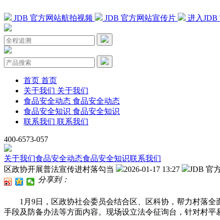
JDB 官方网站航拍视频
JDB 官方网站宣传片
进入JD
首页
首页
关于我们
关于我们
食品安全动态
食品安全动态
食品安全知识
食品安全知识
联系我们
联系我们
400-6573-057
关于我们
食品安全动态
食品安全知识
联系我们
区政协开展普法宣传进村落勾当
2026-01-17 13:27
JDB 官
分享到：
1月9日，区政协社会委员会结合区、区科协，帮力村落全面
手段及防备办法等方面内容。现场设立法令征询台，针对村平