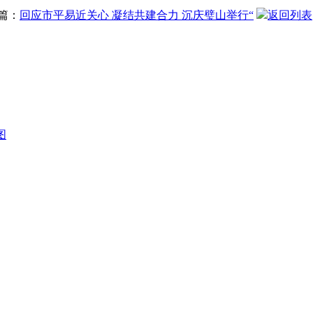
篇：
回应市平易近关心 凝结共建合力 沉庆璧山举行“
返回列表
图