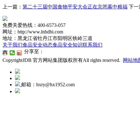
上一篇：
第二十三届中国食物平安大会正在京闭幕中粮福
下一
免费关爱热线：400-6573-057
网址：http://www.lnhdhi.com
地址：黑龙江省牡丹江市阳明区铁岭三道
关于我们
食品安全动态
食品安全知识
联系我们
分享至：
CopyrightJDB 官方网站集团版权所有All rights reserved.
网站地
邮箱：hxry@hx1952.com