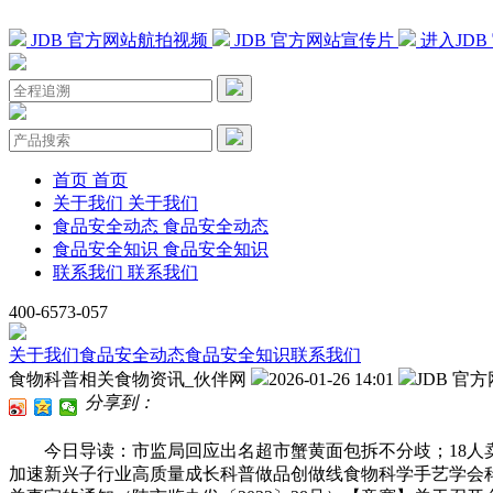
JDB 官方网站航拍视频
JDB 官方网站宣传片
进入JD
首页
首页
关于我们
关于我们
食品安全动态
食品安全动态
食品安全知识
食品安全知识
联系我们
联系我们
400-6573-057
关于我们
食品安全动态
食品安全知识
联系我们
食物科普相关食物资讯_伙伴网
2026-01-26 14:01
JDB 官
分享到：
今日导读：市监局回应出名超市蟹黄面包拆不分歧；18人卖含
加速新兴子行业高质量成长科普做品创做线食物科学手艺学会科