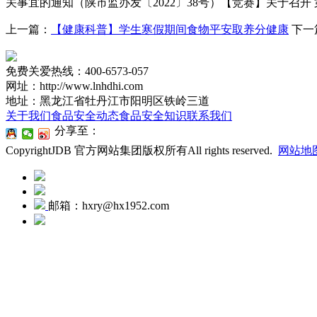
关事宜的通知（陕市监办发〔2022〕38号）【竞赛】关于召
上一篇：
【健康科普】学生寒假期间食物平安取养分健康
下一
免费关爱热线：400-6573-057
网址：http://www.lnhdhi.com
地址：黑龙江省牡丹江市阳明区铁岭三道
关于我们
食品安全动态
食品安全知识
联系我们
分享至：
CopyrightJDB 官方网站集团版权所有All rights reserved.
网站地
邮箱：hxry@hx1952.com