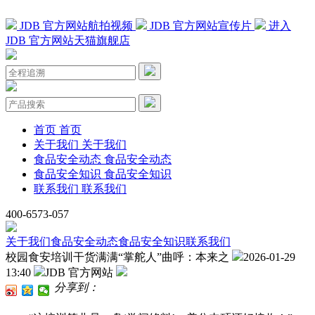
JDB 官方网站航拍视频
JDB 官方网站宣传片
进入
JDB 官方网站天猫旗舰店
首页
首页
关于我们
关于我们
食品安全动态
食品安全动态
食品安全知识
食品安全知识
联系我们
联系我们
400-6573-057
关于我们
食品安全动态
食品安全知识
联系我们
校园食安培训干货满满“掌舵人”曲呼：本来之
2026-01-29
13:40
JDB 官方网站
分享到：