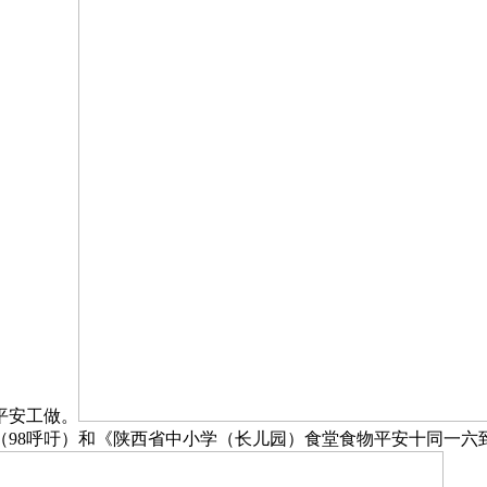
平安工做。
（98呼吁）和《陕西省中小学（长儿园）食堂食物平安十同一六