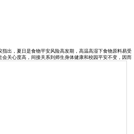
议指出，夏日是食物平安风险高发期，高温高湿下食物原料易受
社会关心度高，间接关系到师生身体健康和校园平安不变，因而