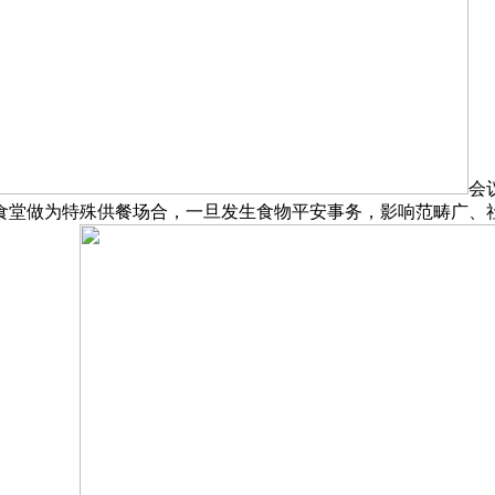
会
食堂做为特殊供餐场合，一旦发生食物平安事务，影响范畴广、