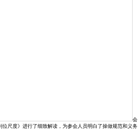
会
到位尺度》进行了细致解读，为参会人员明白了操做规范和义务