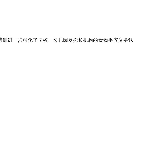
培训进一步强化了学校、长儿园及托长机构的食物平安义务认