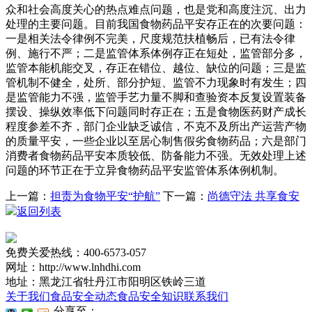
众和社会高度关心的热点难点问题，也是党和高度注沉、出力
处理的主要问题。目前我国食物药品平安存正在的次要问题：
一是相关法令律例不完美，尺度规范扶植畅后，已有法令律
例、施行不严；二是监管体系体例存正在短处，监管部分多，
监管本能机能交叉，存正在错位、越位、缺位的问题；三是监
管机制不健全，处所、部分护短、监管不力现象时有发生；四
是监管能力不强，监管手艺力量不脚和查验资本反复设置装备
摆设、操纵效率低下问题同时存正在；五是食物医药财产成长
程度参差不齐，部门企业缺乏诚信，不克不及所出产运营产物
的质量平安，一些企业以至居心制售假劣食物药品；六是部门
消费者食物药品平安本质较低、防备能力不强。无效处理上述
问题的环节正在于立异食物药品平安监管体系体例机制。
上一篇：
担责为食物平安“护航”
下一篇：
尚德守法 共享食安
返回列表
免费关爱热线：400-6573-057
网址：http://www.lnhdhi.com
地址：黑龙江省牡丹江市阳明区铁岭三道
关于我们
食品安全动态
食品安全知识
联系我们
分享至：