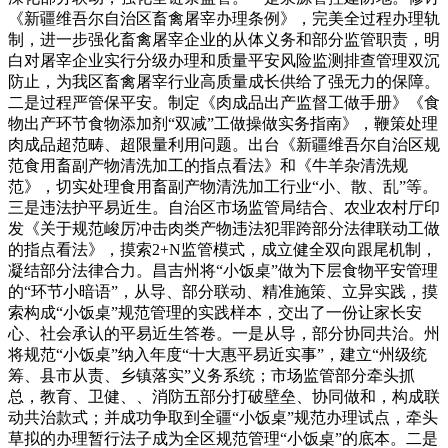
《新疆维吾尔自治区畜禽屠宰办理条例》，完美全过程办理轨
制，进一步强化畜禽屠宰企业的从体义务和部分监管职责，明
白对屠宰企业实行分级办理和质量平安风险监测排查管理双沉
防止，为我区畜禽屠宰行业高质量成长供给了强无力的保障。
二是过程严管保平安。制定《肉成品出产监督工做手册》《食
物出产环节食物添加剂“双减”工做操做实务指南》，鞭策处理
肉成品超范畴、超限量利用问题。出台《新疆维吾尔自治区规
范食用畜副产物清洗加工的指点看法》和《牛羊杂清洗规
范》，切实处理食用畜副产物清洗加工行业“小、散、乱”等。
三是违法护平易近生。自治区市场监管局结合、农业农村厅印
发《关于规范峻厉冲击肉类产物违法犯罪跨部分法律联动工做
的指点看法》，摸索2+N监管模式，成立健全双向跟尾机制，
凝结部分法律合力。昌吉州将“小饭桌”做为下层食物平安管理
的“环节小暗语”，从导、部分联动、精准施策、立异实践，摸
索构成“小饭桌”规范管理的实践样本，交出了一份让家长安
心、社会承认的平易近生答卷。一是从导，部分协同共治。州
将规范“小饭桌”纳入年度“十大惠平易近实事”，建立“州级统
筹、县市从责、乡镇落实”义务系统；市场监管部分牵头抓
总，教育、卫健、、消防五部分打破壁垒、协同做和，构成联
动共治款式；并成功争取到全疆“小饭桌”规范办理试点，牵头
草拟的办理暂行法子成为全区规范管理“小饭桌”的底本。二是