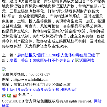
理。建成10万亩尺度化，库尔勒喷鼻梨成为全国首个农产物类
地舆标记驰誉商标及中欧地舆标记互认产物，带动产值超27亿
元。三是全链监测数字化。打制“库尔勒喷鼻梨财产数智大
脑”平台，集成物联网采集、产供销逃溯等系统，及时监测景
象形象、土壤、投入品等数据，实现喷鼻梨发展、加工、畅通
全链可逃溯、可查询、风险可预警，夯实果品平安手艺保障。
四是品牌全域化。将地舆标记区纳入“益企维”联盟，落实许诺
达标及格证轨制，实行“双标双码”办理，建立义务共担、好处
共享的财产配合体。取多省市成立跨区域协同机制，及时查处
侵权喷鼻梨，无力品牌诺言取市场次序。
上一篇：
越南法棍又“翻车”！200多人集体中毒住院已经
下一
篇：
发霉！关店！卤味巨头打不外夫妻店？
返回列表
免费关爱热线：400-6573-057
网址：http://www.lnhdhi.com
地址：黑龙江省牡丹江市阳明区铁岭三道
关于我们
食品安全动态
食品安全知识
联系我们
分享至：
CopyrightJDB 官方网站集团版权所有All rights reserved.
网站
地图