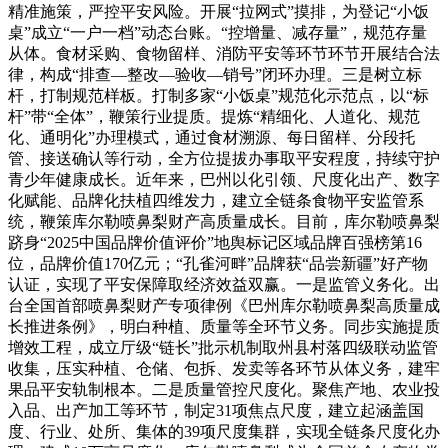
精准施策，严控平安风险。开展“拉网式”摸排，为登记“小饭
桌”成立“一户一档”动态台账。“控增量、减存量”，规范存量
从体。食材采购、食物留样、消防平安等环节环节开展结合法
律，构成“排查—整改—验收—销号”闭环办理。三是树立标
杆，打制规范样板。打制多家“小饭桌”规范化示范点，以“标
杆”带“全体”，鞭策行业提质。提炼“精细化、人道化、规范
化、通明化”办理模式，通过食材溯源、每日留样、分段托
管、接送确认等行动，全方位提拔办事取平安程度，持续守护
青少年健康成长。近年来，巴州以化引领、尺度化出产、数字
化赋能、品牌化扶植四维发力，建立全链条食物平安监管系
统，鞭策库尔勒喷鼻梨财产高质量成长。目前，库尔勒喷鼻梨
跻身“2025中国品牌价值评价”地舆标记区域品牌百强榜第16
位，品牌价值170亿元；“孔雀河畔”品牌获“品尝新疆”好产物
认证，实现了平安保障取经济效益双赢。一是监管义务化。出
台全国首部喷鼻梨财产专项律例《巴州库尔勒喷鼻梨高质量成
长推进条例》，明白种植、质量等全环节义务。同步实施提质
增效工程，成立厅级“链长”批示机制取州县村落四级联动监管
收集，压实种植、仓储、包拆、发卖等各环节从体义务，建牢
果品平安轨制根本。二是质量管控尺度化。聚焦产地、农业投
入品、出产加工等环节，制定31项焦点尺度，建立起涵盖国
度、行业、处所、集体的39项尺度集群，实现全链条尺度化办