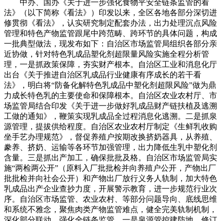
中办、国办《关于进一步强化食物平安全链条监管的看
法》（以下简称《看法》）印发以来，全区各地各部分深切进
修贯彻《看法》，认实研究制定配套办法，出力处理沉点风险
管理和特色产物监管跟尾中跨范畴、跨环节的具体问题，构成
一批典型做法，现发布如下：自治区市场监管局组织各部分亲
近协做，针对特色乳成品塑化剂超限量风险实施全程分析管
理，一是抓政策保障，夯实财产根本。自治区工业和消息化厅
出台《关于推进自治区乳成品行业健康有序成长的若干看
法》，明白将“防备化解特色乳成品中塑化剂超限风险”做为鼎
力成长特色乳的主要使命和保障根本。自治区农业农村厅、市
场监管局结合印发《关于进一步做好乳成品财产链扶植及逃溯
工做的通知》，鞭策实现乳成品全过程消息化逃溯。二是抓泉
源管理，提拔供给程度。自治区农业农村厅制定《生鲜乳收购
坐手艺办理规范》，督促养殖户按期改换挤奶器具，从养殖、
豢养、挤奶、运输等各环节加强管理，出力降低生乳中塑化剂
含量。三是抓出产加工，确保批批及格。自治区市场监管局实
施“两检两公开”（原料入厂批批检并向养殖户公开，产物出厂
批批检并向社会公开）和产物出厂放行义务人轨制，加大特色
乳成品出产企业查抄力度，开展警示教育，进一步规范行业次
序。自治区市场监管、农业农村、等部分问题导向、底线思维
和系统不雅念，聚焦肉类产物监管难点，健全完美轨制机制，
深化部分联动，强化全链条监管。一是泉源管控建防地。修订