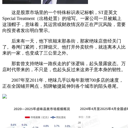
这是股票市场里的一个特殊标识表记标帜，ST是英文
Special Treatment（出格处置）的缩写。一家公司一旦被戴上
这顶帽子，意味着，其运营或财政情况存正在严沉风险，需要
向投资者发出明白警示。
后来有一天，他下班颠末那条街，那家绝味店曾经关门
了。卷闸门紧闭，灯牌熄灭。他打开外卖软件，就连离本人比
来的一家，也变成了三公里之外。
那套曾支持绝味一路疾走的扩张逻辑，起头显露疲态。万
店时代带来的，不只是，也起头反过来这弟子意本身的韧性。
2007年至2011年，绝味几乎以每年新增700多店的速度，
正在全国铺开网点，招牌敏捷延伸到各个城市的陌头巷尾。