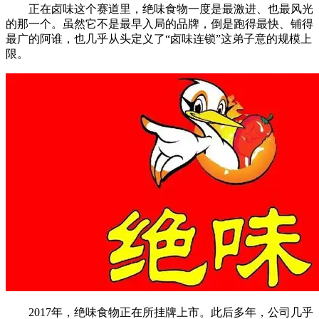
正在卤味这个赛道里，绝味食物一度是最激进、也最风光
的那一个。虽然它不是最早入局的品牌，倒是跑得最快、铺得
最广的阿谁，也几乎从头定义了“卤味连锁”这弟子意的规模上
限。
2017年，绝味食物正在所挂牌上市。此后多年，公司几乎