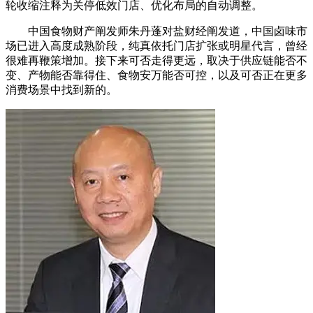
轮收缩注释为关停低效门店、优化布局的自动调整。
中国食物财产阐发师朱丹蓬对盐财经阐发道，中国卤味市
场已进入高度成熟阶段，纯真依托门店扩张或明星代言，曾经
很难再鞭策增加。接下来可否走得更远，取决于供应链能否不
变、产物能否靠得住、食物安万能否可控，以及可否正在更多
消费场景中找到新的。