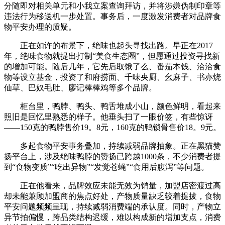
分随即对相关单元和小我立案查询拜访，并将涉嫌伪制印章等
违法行为移送机一步处置。事务后，一度激发消费者对品牌食
物平安办理的质疑。
正在如许的布景下，绝味也起头寻找出路。早正在2017
年，绝味食物就提出打制“美食生态圈”，但愿通过投资寻找新
的增加可能。随后几年，它先后取饿了么、番茄本钱、洽洽食
物等设立基金，投资了和府捞面、千味央厨、幺麻子、书亦烧
仙草、巴奴毛肚、廖记棒棒鸡等多个品牌。
柜台里，鸭脖、鸭头、鸭舌堆成小山，颜色鲜明，看起来
照旧是回忆里熟悉的样子。他垂头扫了一眼价签，有些惊讶
——150克的鸭脖售价19。8元，160克的鸭锁骨售价18。9元。
多起食物平安事务叠加，持续减弱品牌抽象。正在黑猫赞
扬平台上，涉及绝味鸭脖的赞扬已跨越1000条，不少消费者提
到“食物变质”“吃出异物”“发觉苍蝇”“食用后腹泻”等问题。
正在他看来，品牌效应未能无效为销量，加盟店密渡过高
却未能兼顾加盟商的焦点好处，产物质量缺乏较着提拔，食物
平安问题频频呈现，持续减弱消费端的承认度。同时，产物立
异节拍偏慢，跨品类结构迟缓，难以构成新的增加支点，消费