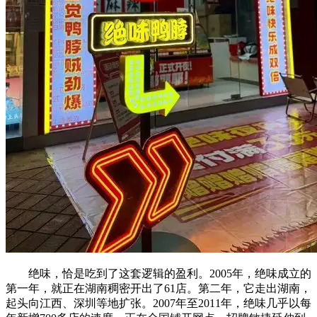
绝味，恰是吃到了这套逻辑的盈利。2005年，绝味成立的
第一年，就正在湖南稠密开出了61店。第二年，它走出湖南，
起头向江西、深圳等地扩张。2007年至2011年，绝味几乎以每