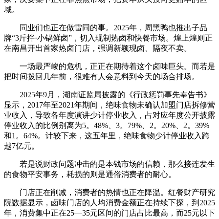
域。
同业们也正在做雷同的事。2025年，周黑鸭也推出子品
牌“3斤拌·小锅鲜卤”，切入现制热卤和快餐市场。煌上煌则正
在南昌开出首家热卤门店，强调新颖现卤、隔夜不卖。
一场最严峻的危机，正正在期待着这个卤味巨头。而若是
把时间拨回几年前，很难有人会意料到今天的场合排场。
2025年9月，湖南证监局披露的《行政惩罚事先奉告书》
显示，2017年至2021年期间，绝味食物未确认加盟门店拆修营
业收入，导致各年度演讲少计停业收入，占对应年度公开披露
停业收入的比例别离为5。48%、3。79%、2。20%、2。39%
和1。64%。计较下来，这五年里，绝味食物少计停业收入跨
越7亿元。
若是说财政问题冲击的是本钱市场的信赖，那么接连发生
的食物平安事务，耗损的则是通俗消费者的耐心。
门店正在削减，消费者的热情也正在降温。红餐财产研究
院数据显示，卤味门店的人均消费金额正在持续下探，到2025
年，消费集中正在25—35元区间的门店占比最高，而25元以下