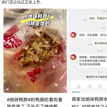
的门店占比正正在上升。