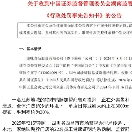
一名江苏地域的绝味鸭脖加盟商曾对提到，正在外卖盈利
衰退、全体消费趋冷的环境下，单店日停业额大约正在3000元
摆布，毛利率约为30%。
2025年“315”期间，四川省西昌市市场监视办理局传递，
本地一家绝味鸭脖门店的22名员工健康证明均系伪制。监管部