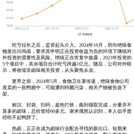
吃亏拉长之后，监管起头介入。2024年10月，所向绝味食
物发出问询函，要求其申明正在投资收益为负的环境下继续对
外投资的需要性及风险。绝味正在答复中披露，2023年投资的
5个项目中，其余项目合计吃亏跨越1亿元。随后，公司对外暗
示，将收缩非卤味相关投资，从头聚焦从业。
更早之前，2024年5月，食物卫生署传递，绝味食物公司
发卖的一批鸭翅中，可能遭到特菌污染，相关产物被告急下
架。
称沉、封袋、扫码，趁热打铁，曲到领取完成，分量并不
算多的卤味，总价曾经60多元。谢米俄然认识到，本人似乎曾
经吃不起鸭脖了。
热卤，正正在成为卤味行业配合寻找的新出口。短期来