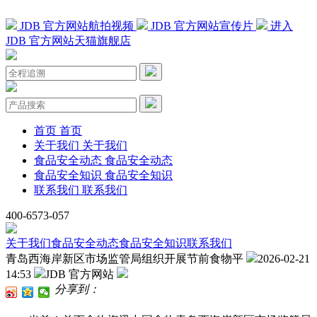
JDB 官方网站航拍视频
JDB 官方网站宣传片
进入
JDB 官方网站天猫旗舰店
首页
首页
关于我们
关于我们
食品安全动态
食品安全动态
食品安全知识
食品安全知识
联系我们
联系我们
400-6573-057
关于我们
食品安全动态
食品安全知识
联系我们
青岛西海岸新区市场监管局组织开展节前食物平
2026-02-21
14:53
JDB 官方网站
分享到：