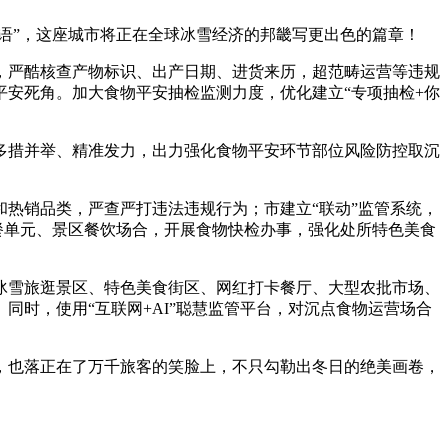
语”，这座城市将正在全球冰雪经济的邦畿写更出色的篇章！
严酷核查产物标识、出产日期、进货来历，超范畴运营等违规
安死角。加大食物平安抽检监测力度，优化建立“专项抽检+你
措并举、精准发力，出力强化食物平安环节部位风险防控取沉
热销品类，严查严打违法违规行为；市建立“联动”监管系统，
餐单元、景区餐饮场合，开展食物快检办事，强化处所特色美食
雪旅逛景区、特色美食街区、网红打卡餐厅、大型农批市场、
时，使用“互联网+AI”聪慧监管平台，对沉点食物运营场合
也落正在了万千旅客的笑脸上，不只勾勒出冬日的绝美画卷，