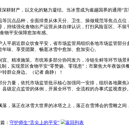
深耕财产，以文化的魅力凝结。当冰雪成为逾越国界的通用“言
等沉点品种，全面排查从体天分、卫生、操做规范等焦点点位，
导，持续强化食物出产运营从体自律认识，打扫风险盲区、不留平
江食物平安保障愈加有感。
人平易近群众饮食平安，省市场监管局组织各地市场监管部分多
尝年味、享受团聚、畅逛冰雪中愈加、愈加安心。
、精准施策。市统筹多部分协同发力，冷链生鲜等环节场景和
机制，实现景区食物平安“零赞扬、零现患”；市聚焦大年夜饭供
转群众身边。（记者 曲静）！
分力量，依托市场监管批示核心加强同一安排，组织各地聚焦冰
县级定点监管的体例，开展全环节、全流程的办事式监视查抄。同
落，落正在冰雪大世界的冰塔之上，落正在雪博会的雪雕之间，
一篇：
守护师生“舌尖上的平安”
返回列表