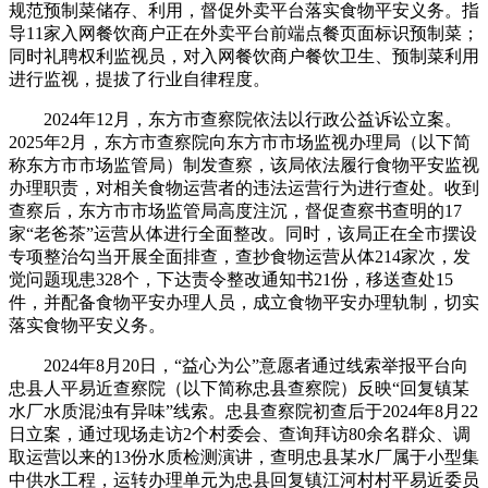
规范预制菜储存、利用，督促外卖平台落实食物平安义务。指
导11家入网餐饮商户正在外卖平台前端点餐页面标识预制菜；
同时礼聘权利监视员，对入网餐饮商户餐饮卫生、预制菜利用
进行监视，提拔了行业自律程度。
2024年12月，东方市查察院依法以行政公益诉讼立案。
2025年2月，东方市查察院向东方市市场监视办理局（以下简
称东方市市场监管局）制发查察，该局依法履行食物平安监视
办理职责，对相关食物运营者的违法运营行为进行查处。收到
查察后，东方市市场监管局高度注沉，督促查察书查明的17
家“老爸茶”运营从体进行全面整改。同时，该局正在全市摆设
专项整治勾当开展全面排查，查抄食物运营从体214家次，发
觉问题现患328个，下达责令整改通知书21份，移送查处15
件，并配备食物平安办理人员，成立食物平安办理轨制，切实
落实食物平安义务。
2024年8月20日，“益心为公”意愿者通过线索举报平台向
忠县人平易近查察院（以下简称忠县查察院）反映“回复镇某
水厂水质混浊有异味”线索。忠县查察院初查后于2024年8月22
日立案，通过现场走访2个村委会、查询拜访80余名群众、调
取运营以来的13份水质检测演讲，查明忠县某水厂属于小型集
中供水工程，运转办理单元为忠县回复镇江河村村平易近委员