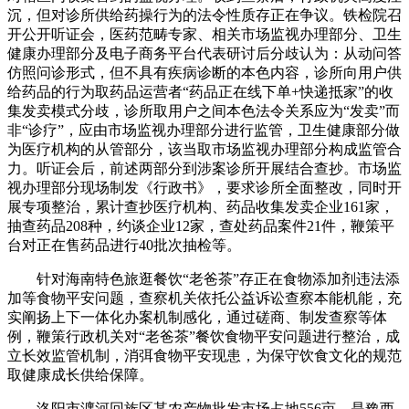
沉，但对诊所供给药操行为的法令性质存正在争议。铁检院召
开公开听证会，医药范畴专家、相关市场监视办理部分、卫生
健康办理部分及电子商务平台代表研讨后分歧认为：从动问答
仿照问诊形式，但不具有疾病诊断的本色内容，诊所向用户供
给药品的行为取药品运营者“药品正在线下单+快递抵家”的收
集发卖模式分歧，诊所取用户之间本色法令关系应为“发卖”而
非“诊疗”，应由市场监视办理部分进行监管，卫生健康部分做
为医疗机构的从管部分，该当取市场监视办理部分构成监管合
力。听证会后，前述两部分到涉案诊所开展结合查抄。市场监
视办理部分现场制发《行政书》，要求诊所全面整改，同时开
展专项整治，累计查抄医疗机构、药品收集发卖企业161家，
抽查药品208种，约谈企业12家，查处药品案件21件，鞭策平
台对正在售药品进行40批次抽检等。
针对海南特色旅逛餐饮“老爸茶”存正在食物添加剂违法添
加等食物平安问题，查察机关依托公益诉讼查察本能机能，充
实阐扬上下一体化办案机制感化，通过磋商、制发查察等体
例，鞭策行政机关对“老爸茶”餐饮食物平安问题进行整治，成
立长效监管机制，消弭食物平安现患，为保守饮食文化的规范
取健康成长供给保障。
洛阳市瀍河回族区某农产物批发市场占地556亩，是豫西