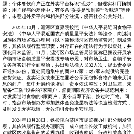
题；个体餐饮商户正在外卖平台标识“现炒”，但现实利用预制
菜；用户赐与的差评中，有多条“妥妥是预制菜”“没味道”等评
价，未惹起外卖平台和相关部分注沉，侵害社会公共好处。
2025年10月，瀍河区查察院按照《中华人平易近国食物平
安法》《中华人平易近国农产质量量平安法》等法令，向瀍河
回族区市场监视办理局（以下简称瀍河区市场监管局）制发查
察，其依法履行监管职责，对存正在的违法行为予以查处，并
强化日常监管。11月，瀍河区市场监管局答复称已摆设开展农
产物市场食物质量平安提拔专项步履，对市场卫生、食物平安
义务落实进行全面整治，共出动法律人员32人次，提出责令更
正通知63份，查处问题集中的商户17家；对7家未能供给完整
进货凭证、发卖记实或未正在显著公示无包拆食物产地来历消
息的商户，集中开展约谈培训，责令依法整改；对卫生差、未
配备“三防”设备的7家商户，督促期限配齐设备并规范利用；
对发卖过时食物的3家商户，责令当即下架、按过时产物。同
时，指点市场创办方添加胶体金免疫层析法等快速检测方式，
及时发觉无害残留，无效消弭食物平安现患。
2024年10月28日，铁检院向某区市场监视办理部分制发查
察，其依法履行监视办理职责，成立健全长效工做机制，加强
对辖区内收集售药的监视办理。收到查察后，行政机关高度注