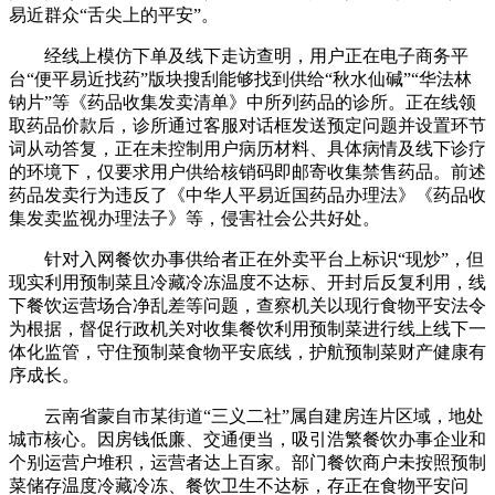
易近群众“舌尖上的平安”。
经线上模仿下单及线下走访查明，用户正在电子商务平
台“便平易近找药”版块搜刮能够找到供给“秋水仙碱”“华法林
钠片”等《药品收集发卖清单》中所列药品的诊所。正在线领
取药品价款后，诊所通过客服对话框发送预定问题并设置环节
词从动答复，正在未控制用户病历材料、具体病情及线下诊疗
的环境下，仅要求用户供给核销码即邮寄收集禁售药品。前述
药品发卖行为违反了《中华人平易近国药品办理法》《药品收
集发卖监视办理法子》等，侵害社会公共好处。
针对入网餐饮办事供给者正在外卖平台上标识“现炒”，但
现实利用预制菜且冷藏冷冻温度不达标、开封后反复利用，线
下餐饮运营场合净乱差等问题，查察机关以现行食物平安法令
为根据，督促行政机关对收集餐饮利用预制菜进行线上线下一
体化监管，守住预制菜食物平安底线，护航预制菜财产健康有
序成长。
云南省蒙自市某街道“三义二社”属自建房连片区域，地处
城市核心。因房钱低廉、交通便当，吸引浩繁餐饮办事企业和
个别运营户堆积，运营者达上百家。部门餐饮商户未按照预制
菜储存温度冷藏冷冻、餐饮卫生不达标，存正在食物平安问