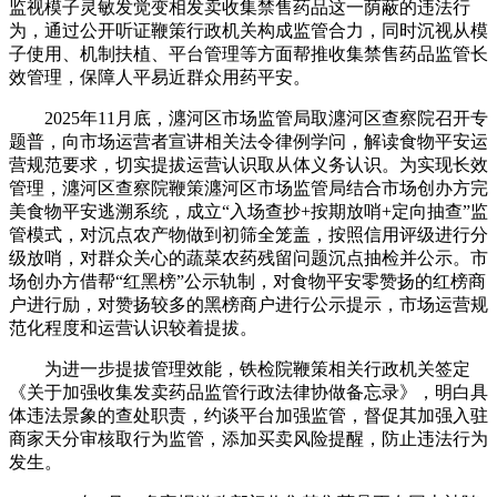
监视模子灵敏发觉变相发卖收集禁售药品这一荫蔽的违法行
为，通过公开听证鞭策行政机关构成监管合力，同时沉视从模
子使用、机制扶植、平台管理等方面帮推收集禁售药品监管长
效管理，保障人平易近群众用药平安。
2025年11月底，瀍河区市场监管局取瀍河区查察院召开专
题普，向市场运营者宣讲相关法令律例学问，解读食物平安运
营规范要求，切实提拔运营认识取从体义务认识。为实现长效
管理，瀍河区查察院鞭策瀍河区市场监管局结合市场创办方完
美食物平安逃溯系统，成立“入场查抄+按期放哨+定向抽查”监
管模式，对沉点农产物做到初筛全笼盖，按照信用评级进行分
级放哨，对群众关心的蔬菜农药残留问题沉点抽检并公示。市
场创办方借帮“红黑榜”公示轨制，对食物平安零赞扬的红榜商
户进行励，对赞扬较多的黑榜商户进行公示提示，市场运营规
范化程度和运营认识较着提拔。
为进一步提拔管理效能，铁检院鞭策相关行政机关签定
《关于加强收集发卖药品监管行政法律协做备忘录》，明白具
体违法景象的查处职责，约谈平台加强监管，督促其加强入驻
商家天分审核取行为监管，添加买卖风险提醒，防止违法行为
发生。