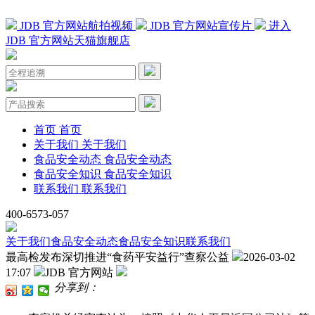
JDB 官方网站航拍视频
JDB 官方网站宣传片
进入
JDB 官方网站天猫旗舰店
首页
首页
关于我们
关于我们
食品安全动态
食品安全动态
食品安全知识
食品安全知识
联系我们
联系我们
400-6573-057
关于我们
食品安全动态
食品安全知识
联系我们
最高检发布深切推进“食药平安益行”查察公益
2026-03-02
17:07
JDB 官方网站
分享到：