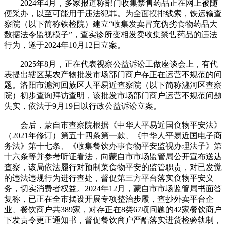
2024年4月，多家报道称部门收集禁售药品正在网上被随
便采办，以至可能用于违法犯罪。为全面摸排线索，铁运输查
察院（以下简称铁检院）建立“收集发卖冒充伪劣食物药品大
数据法令监视模子”，查实诊所变相发卖收集禁售药品的违法
行为，遂于2024年10月12日立案。
2025年8月，正在代表视察公益诉讼工做座谈会上，有代
表提出辖区某农产物批发市场部门商户存正在运营不规范的问
题。洛阳市瀍河回族区人平易近查察院（以下简称瀍河区查察
院）初步查询拜访查明，该批发市场部门商户运营不规范问题
失实，依法于9月19日以行政公益诉讼立案。
会后，蒙自市查察院根据《中华人平易近国食物平安法》
（2021年修订）第五十四条第一款、《中华人平易近国电子商
务法》第十七条、《收集餐饮办事食物平安监视办理法子》第
十六条等并参考听证看法，向蒙自市市场监管局公开宣布送达
查察，该局依法履行对预制菜食物平安的监管职责，对已发觉
的违法违规行为进行查处，督促第三方平台落实食物平安义
务，切实消费者权益。2024年12月，蒙自市市场监管局书面答
复称，已正在全市摆设开展专项整治步履，查抄外卖平台企
业、餐饮商户共389家，对存正在8类67项问题的42家餐饮商户
下发责令更正通知书，督促餐饮商户严酷落实进货检验轨制，