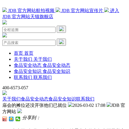
JDB 官方网站航拍视频
JDB 官方网站宣传片
进入
JDB 官方网站天猫旗舰店
首页
首页
关于我们
关于我们
食品安全动态
食品安全动态
食品安全知识
食品安全知识
联系我们
联系我们
400-6573-057
关于我们
食品安全动态
食品安全知识
联系我们
庙会的摊位还没开张他们已就位
2026-03-02 17:08
JDB 官
方网站
分享到：