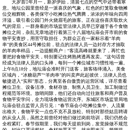
大岁首年月一，新岁伊始，清晨七点的空气中还带着寒
意。地坛公园里曾经是一派喜庆的气象，红色的灯笼取食物摊
位交相辉映，各类保守小吃摊位热气腾腾，浓浓的年味向四周
洋溢，吸引着公园门外火烧眉毛的旅客。正在这份喜庆取炊火
气的背后，一群身着的市场监管法律人员早已穿越于各个食物
摊位之间，杂乱无章地进行着第三十八届地坛庙会开市前的食
物平安查抄，用苦守取担任，为群众正在一家标示着“羊肉
串”的美食区44号摊位前，驻点的法律人员一边封存方才抽取
的羊肉串样品，一边提醒商户：“客流高峰就要来了，再忙也
要把好食物平安关，特别要记住烤熟烤透再发卖。”这句话曾
经成为法律人员的口头禅，每到一个摊位城市习惯性地一遍。
上午8点18分，地坛庙会准时开门送客，旅客络绎涌入。美食
区域内，“冰糖葫芦”“羊肉串”的叫卖声此起彼伏，法律人员也
敏捷进入“实和”形态，分离至各自傲责的运营区域，详尽查看
摊位卫生、设备洁净、食材存放、制售人员卫生、加工制做过
程规范等环境。放哨间隙，他们还自动向过往旅客和商户普及
食物平安学问，全力现场食物运营次序。东城区市场监管局地
坛庙会驻点监管人员引见：“春节庙会小吃摊位集中、人流量
出格大，食物平安一点也不克不及放松。特别对那些姑且聘请
的从业人员，虽然之前曾经对他们做过岗前培训，我们仍然会
全程紧盯。春节假期里，我们每天提前到岗，发觉操做不规范
的，好比口罩没戴好、食材放置不妥，就当即改正、频频提