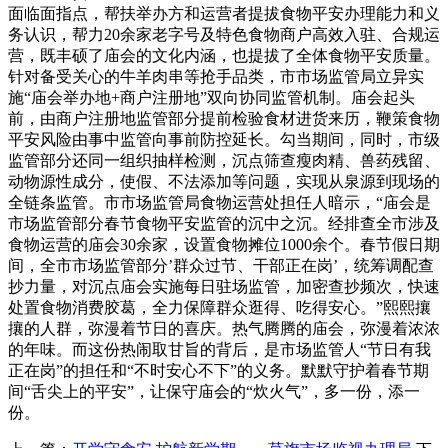
面临面指点，帮扶举办方和运营者提拔食物平安办理能力和义
务认识，帮力20余家老字号及特色食物商户高效入驻、合规运
营，既丰硕了庙会的文化内涵，也提拔了全体食物平安质量。
针对备受关心的牛羊肉串等抢手品类，市市场监管局立异实
施“庙会举办地+商户注册地”双向协同监管机制。庙会起头
前，由商户注册地监管部分提前检验食材进货来历，鞭策食物
平安风险由事中监管向事前防控延长。勾当期间，同时，市级
监管部分还同一组织抽样检测，沉点筛查瘦肉精、兽药残留、
动物源性成分，使假、不法添加等问题，实现从泉源到现场的
全链条监管。市市场监管局食物运营处担任人暗示，“庙会是
市场监管部分春节食物平安监管的沉中之沉。经排查全市涉及
食物运营的庙会30余家，设置食物摊位1000余个。春节假日期
间，全市市场监管部分’群众过节、干部正在岗’，统筹调配查
抄力量，对沉点庙会实施每日驻场监管，加密查抄频次，快速
处置食物消费胶葛，全力保障群众逛得、吃得安心。”熙熙攘
攘的人群，弥漫着节日的喜庆。热气腾腾的庙会，弥漫着浓浓
的年味。而这份热闹取甘旨的背后，是市场监管人“节日有我
正在岗”的担任和“不时安心不下”的义务。默默守护着春节期
间“舌尖上的平安”，让保守庙会的“炊火气”，多一份，添一
份。