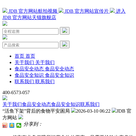
JDB 官方网站航拍视频
JDB 官方网站宣传片
进入
JDB 官方网站天猫旗舰店
首页
首页
关于我们
关于我们
食品安全动态
食品安全动态
食品安全知识
食品安全知识
联系我们
联系我们
400-6573-057
关于我们
食品安全动态
食品安全知识
联系我们
“活鱼下架”背后的食物平安困局
2026-03-10 06:22
JDB 官
方网站
分享到：