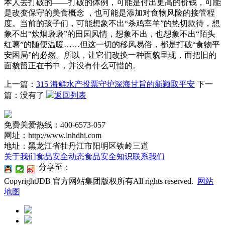
本人去打破的——打破的体例，可能是付出更高的价钱，可能
是改变保守的美食概念 ，也可能是添加对食物风险的接管程
度。当前的孩子们，可能想象不出“杀鸡宰羊”的热切款待，想
象不出“炊烟袅袅”的田园风情，想象不出，也想象不出“陌头
红薯”的随便温暖……但这一切的移风易俗，都是打破“食物平
安困局”的必然。所以，让它们改换一种面貌呈现，而把旧的
面貌留正在书中，并没有什么可惜的。
上一篇：
315 海鲜水产投票守护深海甘旨的新颖取平安
下一
篇：没有了
返回列表
免费关爱热线：400-6573-057
网址：http://www.lnhdhi.com
地址：黑龙江省牡丹江市阳明区铁岭三道
关于我们
食品安全动态
食品安全知识
联系我们
分享至：
CopyrightJDB 官方网站集团版权所有All rights reserved.
网站
地图