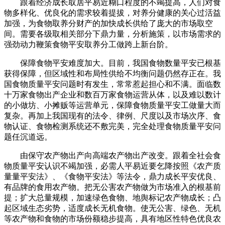
跟着经济成长取居平易近糊口程度的不竭提高，人们对食
物多样化、优良化的需求较着提拔，对养分健康的关心过活益
加强，为食物取养分财产的加快成长供给了庞大的市场取空
间。需要各级取相关部分下鼎力量，分析施策，以市场需求的
强劲动力鞭策食物平安取养分工做跨上新台阶。
保障食物平安难度加大。目前，我国食物数量平安已根基
获得保障，但区域性和布局性供给不均衡问题仍然存正在。我
国食物质量平安问题时有发生，常常惹起担心和不满。面临数
十万家食物出产企业和数百万家食物运营从体，以及难以数计
的小做坊、小摊贩等运营单元，保障食物质量平安工做量大而
复杂。再加上我国现有的法令、律例、尺度以及市场次序、食
物认证、食物检测系统还不敷完美，完全处理食物质量平安问
题任沉道远。
由保守农产物出产向高端农产物出产改变。跟着全社会食
物质量平安认识不竭加强，必需人平易近要乞降按照《农产质
量量平安法》、《食物平安法》等法令，鼎力成长平安优良、
有品牌的食用农产物。把无公害农产物做为市场准入的根基前
提；扩大总量规模，加速绿色食物、地舆标记农产物成长；凸
起区域生态劣势，适度成长无机食物。使无公害、绿色、无机
等农产物和食物的市场份额稳步提高，具有地区性特色优良农