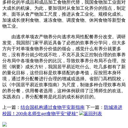
多样化的半成品和成品加工食物所代替，我国食物加工业面对
大成长的机缘。为此，要加强对从食加工化养分的指点，制定
米、面等从食产物加工尺度，推进从食工业化、规模化成长。
加速成长便利食物、速冻食物、调度食物、休闲食物等新型食
物工业。
由逃求单项农产物养分向逃求布局性配餐养分改变。调研
发觉，我国部门家平易近具备了必然的炊事养分学问，但大多
方向于对单项食物养分价值的领会，感觉什么有养分就要多
吃，没有养分就少吃或不吃，不克不及实正控制合理的炊事养
分布局中各项食物养分的比沉，导致炊事养分布局不合理。按
照《纲要》成长方针，我国居平易近吃什么、吃几多都有了新
的量化目标，这些目标是炊事搭配的参考值，应按照本身环
境，通过养分配餐进行合理的增减或选择。省部门高档院校，
以《中国居平易近炊事指南》为尺度，制做多种合理炊事布局
的养分餐，供用餐者选用，这种体例获得了泛博师生的欢送。
实践表白，养分配餐将是此后的成长标的目的。
上一篇：
结合国机构通过食物平安新指南
下一篇：
防城港进
校园！200余名师生get食物平安“硬核”
返回列表