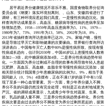
居平易近养分健康情况不容乐不雅。国度食物取养分征询
委员会就《纲要》落实环境别离到、、山东、安徽四省进行了
调研，有三种环境应惹起我们高度。一是慢性疾病趋沉化。抽
样查询拜访成果显示，高血压、糖尿病等慢性病的患病率呈加
快增加态势。1958—1959年高血压患病率为5。11%、1979—
1980年为7。73%、1991年为13。58%、2002年为18。8%，
2013年省抽样查询拜访患病率已达29。2%。家喻户晓，慢性
病是导致过早灭亡和影响健康的次要缘由。世界银行查询拜访
演讲表白，中国每年灭亡人数中80%是慢性病所致。按现有慢
性病成长趋向，估计到2030年，中国40岁以上患慢性病人数将
添加2—3倍，此中糖尿病添加4倍。二是养分性疾病趋势年轻
化。一方面因为养分过剩或不合理的炊事布局导致年轻人患超
沉肥胖、高血压、高血糖、血脂非常等慢性疾病比沉添加，据
相关部分统计我国青少年患糖尿病的比例为1。9%，相当于美
国同龄人（0。5%）4倍摆布，正在不满17岁的孩子中有1/3呈
现了至多一种心血管要素。另一方面，青少年养分摄入不脚、
养分不良的问题仍然没有完全处理，特别是正在农村地域更为
严沉。省的调研成果显示，九成青少年学生对蔬菜、生果、鱼
虾、乳品的摄入量不脚。三是养分性疾病趋势多样化。养分性
疾病次要是由过去的养分不脚改变为养分过剩所惹起的，据第