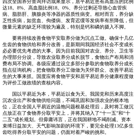
四次全国养分查询拜访成果显示，居平易近患有高血压的比例
达18。8%、高血脂比例18。0%、养分过剩还导致心血管疾
病、脂肪肝、胰腺炎等净器的器质性病变。相对而言，养分缺
乏性疾病，如贫血、佝偻病、发育迟缓等发病率有所降低，但
微量元素的缺乏环境较为遍及，特别是钙和磷的摄入不脚。
要将持续改善食物平安取养分做为沉点工做。确保十几亿
生齿的食物供给和养分改善，是新期间我国经济社会不变成长
必必要优先考虑的大事。因为目前我国对农业、养分、卫生等
办理部分分设，导致农业取养分成长脱节，食物出产布局和消
费布局不协调。各级应通过设立多部分参取的食物取养分成长
指点征询机构，把食物取养分工做做为关怀群众、改善平易近
生的大事来抓。国度应将食物平安和居平易近养分健康程度做
为评价工做政绩的查核内容。
国以平易近为本，平易近以食为天。我国党和历来高度注
沉农业出产和食物供给问题，不竭巩固和加强农业的根本地
位，正在全国人平易近的温饱问题根基处理后，及时将工做沉
点放正在了食物养分取平安上，并将其纳入了“十一五”和“十
二五”成长规划。但毋庸讳言，正在我国耕地不竭削减、资本
束缚日益加大、天气影响加剧的环境下，要完全处理13亿多生
齿吃得养分取平安的问题，仍面对着严峻的挑和。