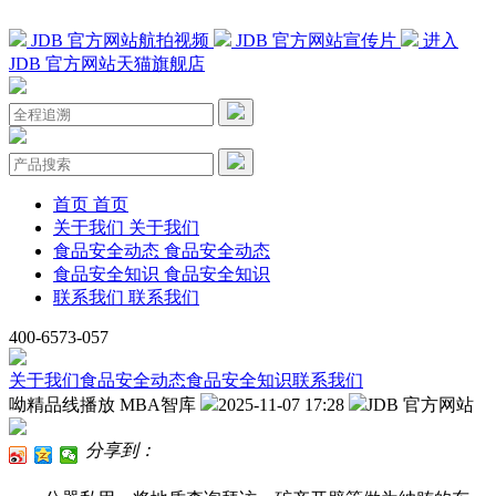
JDB 官方网站航拍视频
JDB 官方网站宣传片
进入
JDB 官方网站天猫旗舰店
首页
首页
关于我们
关于我们
食品安全动态
食品安全动态
食品安全知识
食品安全知识
联系我们
联系我们
400-6573-057
关于我们
食品安全动态
食品安全知识
联系我们
呦精品线播放 MBA智库
2025-11-07 17:28
JDB 官方网站
分享到：