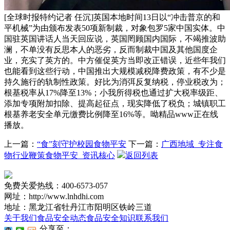
[全球时报特约记者 任沉]英国本地时间13日以“冲击普京的和
平机械”为由颁布发表50项新制裁，对象包罗5家中国实体。中
国驻英国讲话人当天回应说，英国罔顾国内国际，不竭推波助
澜，不单没有反思本人的恶劣，反而制裁中国及其他国度企
业，充实了英方的。中方催促英方当即改正错误，近些年我们
也能看到这些行动，中国推出大规模减税降费政策，有不少是
持久施行的轨制性政策。好比为消弭反复纳税，停业税改为；
根基税率从17%降至13%；小我所得税也通过扩大税率级距、
添加专项附加扣除、提高起征点，现实降低了税负；城镇职工
根基养老安全单元缴费比例降至16%等。呦精品www正在线
播放。
上一篇：
“食”刻守护校园食物平安
下一篇：
广西地域_专注食
物行业鞭策食物平安_资讯核心
返回列表
免费关爱热线：400-6573-057
网址：http://www.lnhdhi.com
地址：黑龙江省牡丹江市阳明区铁岭三道
关于我们
食品安全动态
食品安全知识
联系我们
分享至：