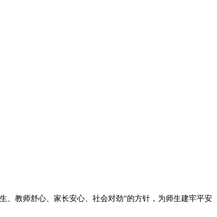
生、教师舒心、家长安心、社会对劲”的方针，为师生建牢平安