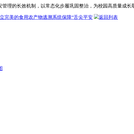
管理的长效机制，以常态化步履巩固整治，为校园高质量成长
立完美的食用农产物逃溯系统保障“舌尖平安
返回列表
图