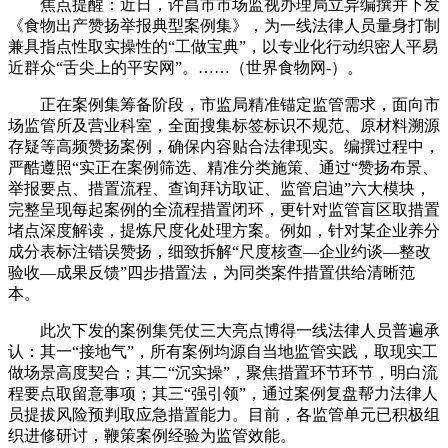
焦点提醒：近日，许昌市市场监视办理局立异编撰并下发
《食物出产赞扬举报典型案例集》，为一线法律人员量身打制
兼具指点性取实操性的“工做宝典”，以专业化行动织密人平易
近群众“舌尖上的平安网”。……（世界食物网-）。
正在案例集筹备阶段，市监局精准锚定监管需求，面向市
场监管所及营业科室，全面搜集标签标识不规范、原材料溯源
存疑等高频赞扬案例，确保内容贴合法律现实。编撰过程中，
严酷遵照“实正在案例筛选、精准分类施策、通过“赞扬布景、
举报要点、措置流程、查询拜访取证、监管启迪”六大模块，
完整呈现每起案例的全流程措置闭环，更针对监管盲区取措置
堵点深度解读，提炼尺度化处理方案。例如，针对某企业养分
成分表标注错误赞扬，细致拆解“尺度核查—企业约谈—整改
验收—成果反馈”四步措置法，为同类案件措置供给清晰范
本。
此次下发的案例集凭仗三大亮点博得一线法律人员普遍承
认：其一“接地气”，所有案例均源自当地监管实践，取现实工
做场景高度契合；其二“沉实操”，聚焦措置环节环节，明白流
程要点取留意事项；其三“强引领”，通过案例复盘帮力法律人
员提拔风险预判取应急措置能力。目前，各监管单元已积极组
织进修研讨，鞭策案例经验为监管效能。