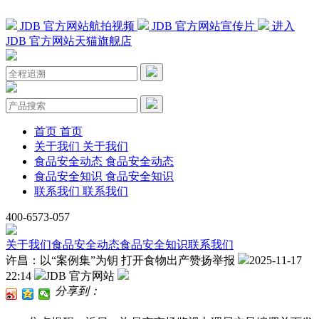
JDB 官方网站航拍视频
JDB 官方网站宣传片
进入
JDB 官方网站天猫旗舰店
首页
首页
关于我们
关于我们
食品安全动态
食品安全动态
食品安全知识
食品安全知识
联系我们
联系我们
400-6573-057
关于我们
食品安全动态
食品安全知识
联系我们
许昌：以“案例集”为钥 打开食物出产赞扬举报
2025-11-17
22:14
JDB 官方网站
分享到：