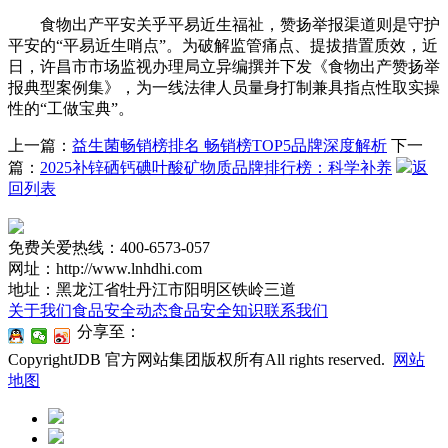
食物出产平安关乎平易近生福祉，赞扬举报渠道则是守护
平安的“平易近生哨点”。为破解监管痛点、提拔措置质效，近
日，许昌市市场监视办理局立异编撰并下发《食物出产赞扬举
报典型案例集》，为一线法律人员量身打制兼具指点性取实操
性的“工做宝典”。
上一篇：
益生菌畅销榜排名 畅销榜TOP5品牌深度解析
下一
篇：
2025补锌硒钙碘叶酸矿物质品牌排行榜：科学补养
返
回列表
免费关爱热线：400-6573-057
网址：http://www.lnhdhi.com
地址：黑龙江省牡丹江市阳明区铁岭三道
关于我们
食品安全动态
食品安全知识
联系我们
分享至：
CopyrightJDB 官方网站集团版权所有All rights reserved.
网站
地图