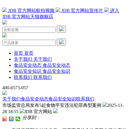
JDB 官方网站航拍视频
JDB 官方网站宣传片
进入
JDB 官方网站天猫旗舰店
首页
首页
关于我们
关于我们
食品安全动态
食品安全动态
食品安全知识
食品安全知识
联系我们
联系我们
400-6573-057
关于我们
食品安全动态
食品安全知识
联系我们
市场监管总局发布5起食物平安违法犯罪典型案例
2025-11-
28 18:55
JDB 官方网站
分享到：