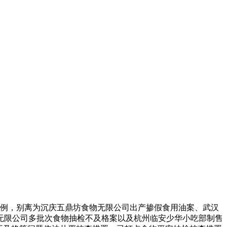
案例，别离为沉庆五鼎坊食物无限公司出产掺假食用油案、武汉
无限公司多批次食物抽检不及格案以及杭州临安少华小吃部制售