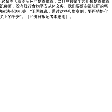
不及格等问题依法从严核查措置，已打点食物平安抽检核查措置
令认识稀薄，没有履行食物平安从体义务。我们要落实最峻厉的惩
的依法移送机关，”卫国锋说，通过这些典型案例，要严酷恪守
尖上的平安”。（经济日报记者李思雨）。