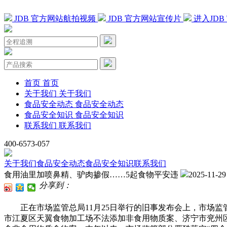
JDB 官方网站航拍视频
JDB 官方网站宣传片
进入JD
首页
首页
关于我们
关于我们
食品安全动态
食品安全动态
食品安全知识
食品安全知识
联系我们
联系我们
400-6573-057
关于我们
食品安全动态
食品安全知识
联系我们
食用油里加喷鼻精、驴肉掺假……5起食物平安违
2025-11-29
分享到：
正在市场监管总局11月25日举行的旧事发布会上，市场监
市江夏区天翼食物加工场不法添加非食用物质案、济宁市兖州