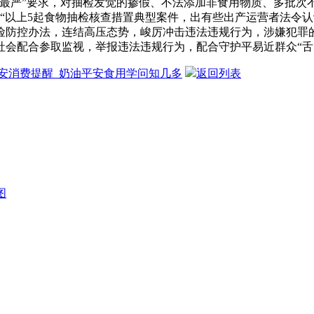
个最严”要求，对抽检发觉的掺假、不法添加非食用物质、多批次
件。“以上5起食物抽检核查措置典型案件，出有些出产运营者法
险防控办法，连结高压态势，峻厉冲击违法违规行为，涉嫌犯罪
社会配合参取监视，举报违法违规行为，配合守护平易近群众“舌
安消费提醒 奶油平安食用学问知几多
返回列表
图