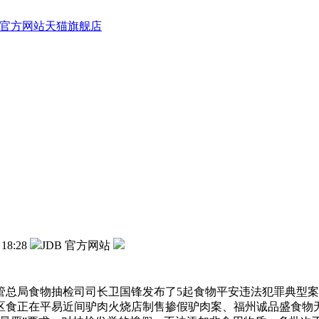
B 官方网站天猫旗舰店
 18:28
JDB 官方网站
管总局食物抽检司司长卫国锋发布了5起食物平安违法犯罪典型
区食正在平易近间驴肉火烧店制售掺假驴肉案、福州诚品盛食物