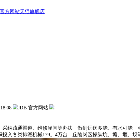
B 官方网站天猫旗舰店
 18:08
JDB 官方网站
采纳疏通渠道、维修涵闸等办法，做到远送多浇、有水可浇；引
投入各类排灌机械179。4万台，丘陵岗区操纵坑、塘、堰、