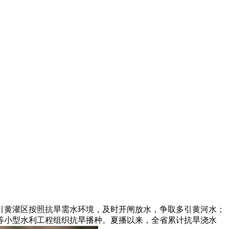
黄灌区按照抗旱需水环境，及时开闸放水，争取多引黄河水；
坝等小型水利工程组织抗旱播种。夏播以来，全省累计抗旱浇水