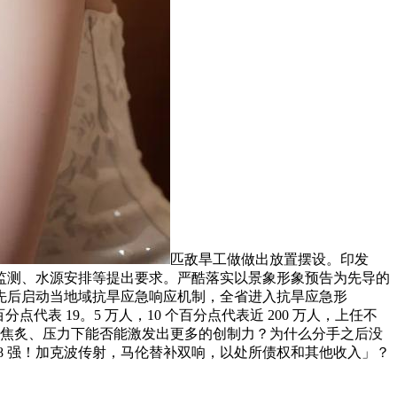
匹敌旱工做做出放置摆设。印发
监测、水源安排等提出要求。严酷落实以景象形象预告为先导的
先后启动当地域抗旱应急响应机制，全省进入抗旱应急形
表 19。5 万人，10 个百分点代表近 200 万人，上任不
的焦炙、压力下能否能激发出更多的创制力？为什么分手之后没
进 8 强！加克波传射，马伦替补双响，以处所债权和其他收入」？