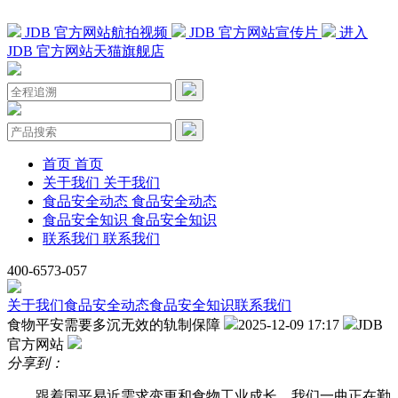
JDB 官方网站航拍视频
JDB 官方网站宣传片
进入
JDB 官方网站天猫旗舰店
首页
首页
关于我们
关于我们
食品安全动态
食品安全动态
食品安全知识
食品安全知识
联系我们
联系我们
400-6573-057
关于我们
食品安全动态
食品安全知识
联系我们
食物平安需要多沉无效的轨制保障
2025-12-09 17:17
JDB
官方网站
分享到：
跟着国平易近需求变更和食物工业成长，我们一曲正在勤