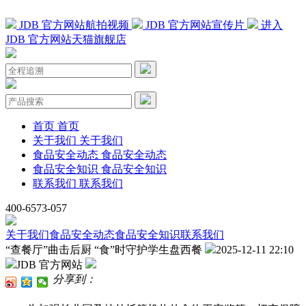
JDB 官方网站航拍视频
JDB 官方网站宣传片
进入
JDB 官方网站天猫旗舰店
首页
首页
关于我们
关于我们
食品安全动态
食品安全动态
食品安全知识
食品安全知识
联系我们
联系我们
400-6573-057
关于我们
食品安全动态
食品安全知识
联系我们
“查餐厅”曲击后厨 “食”时守护学生盘西餐
2025-12-11 22:10
JDB 官方网站
分享到：