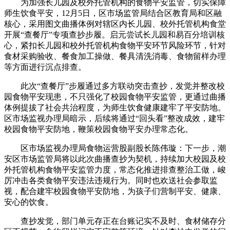
为加强长儿园及校外托管机构的食物平安监管，切实保障
师生饮食平安，12月5日，区市场监管局结合区教育局和区融
核心，采用图文曲播体例对辖区内长儿园、校外托管机构食堂
开展“查餐厅”专项查抄步履。启元尝试长儿园和易百分培训核
心，紧扣长儿园和校外托管机构食物平安环节风险环节，针对
食材采购验收、餐食加工操做、餐具清洗消毒、食物留样办理
等方面进行沉点排查。
此次“查餐厅”步履通过多方联动突击查抄，发觉并整改校
园食物平安现患，不只强化了校园食物平安监管，更通过曲播
体例提拔了社会共治程度，为师生饮食健康建牢了平安防地。
区市场监视办理局暗示，后续将通过“回头看”整改成效，建牢
校园食物平安防地，鞭策校园食物平安办理常态化。
区市场监视办理局食物运营股副股长陈伟璇：下一步，潮
安区市场监管局将以此次曲播查抄为契机，持续加大校园及校
外托管机构食物平安监管力度，常态化推进排查整治工做，峻
厉冲击各类食物平安违法违规行为。同时也欢送社会参取监
视，配合建牢校园食物平安防地，为孩子们营制平安、健康、
安心的饮食。
查抄发觉，部门单元存正在台账记实不及时、食材储存分